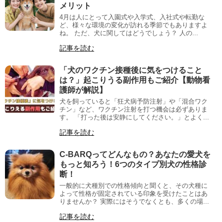
メリット
4月は人にとって入園式や入学式、入社式や転勤な
ど、様々な環境の変化が訪れる季節でもありますよ
ね。 ただ、犬に関してはどうでしょう？ 人の...
記事を読む
「犬のワクチン接種後に気をつけること
は？」起こりうる副作用もご紹介【動物看
護師が解説】
犬を飼っていると「狂犬病予防注射」や「混合ワク
チン」など、ワクチン注射を打つ機会は必ずありま
す。 「打った後は安静にしてください。」とよく...
記事を読む
C-BARQってどんなもの？あなたの愛犬を
もっと知ろう！6つのタイプ別犬の性格診
断！
一般的に犬種別での性格傾向と聞くと、その犬種に
よって性格が固定されている印象を受けたことはあ
りませんか？ 実際にはそうでなくとも、多くの場...
記事を読む