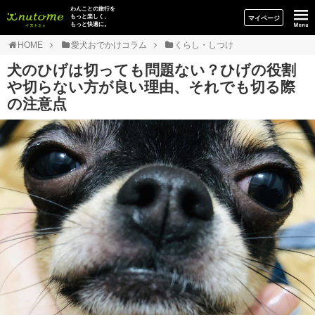
イヌトミィ
わんことの旅行を
もっと楽しく、
マイページ
もっと快適に。
HOME
愛犬おでかけコラム
くらし・しつけ
犬のひげは切っても問題ない？ひげの役割
や切らない方が良い理由、それでも切る際
の注意点