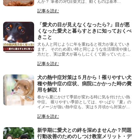
んか？ 筆者の3代目柴犬は、動くものは基本...
記事を読む
「愛犬の目が見えなくなったら?」目が悪
くなった愛犬と暮らすときに知っておくべ
きこと
犬も人と同じように年を重ねると視力が衰えていき
ます。 そのため若い時と同じような生活環境や接し
方だと、実は愛犬が暮らしにくくて困っていたと...
記事を読む
犬の熱中症対策は５月から！罹りやすい犬
種や熱中症の症状、病院にかかった時の費
用を解説！
春から夏にかけて季節が変わる時に気を付けたい熱
中症。 罹りやすい季節としては、やっぱり『夏』の
イメージが強い熱中症も、実は５月頃から対策が...
記事を読む
新学期に愛犬との絆を深めませんか？問題
行動改善のためのしつけ教室メリット・デ