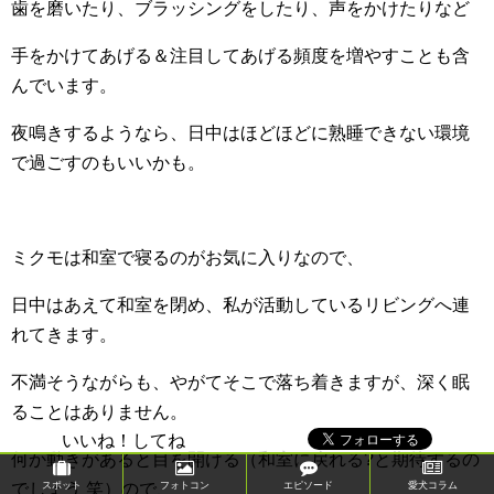
歯を磨いたり、ブラッシングをしたり、声をかけたりなど
手をかけてあげる＆注目してあげる頻度を増やすことも含
んでいます。
夜鳴きするようなら、日中はほどほどに熟睡できない環境
で過ごすのもいいかも。
ミクモは和室で寝るのがお気に入りなので、
日中はあえて和室を閉め、私が活動しているリビングへ連
れてきます。
不満そうながらも、やがてそこで落ち着きますが、深く眠
ることはありません。
いいね！してね
何か動きがあると目を開ける（和室に戻れる?と期待するの
スポット
フォトコン
エピソード
愛犬コラム
でしょう 笑）ので、