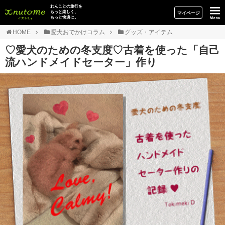
イヌトミィ
わんことの旅行を
もっと楽しく、
マイページ
もっと快適に。
HOME
愛犬おでかけコラム
グッズ・アイテム
♡愛犬のための冬支度♡古着を使った「自己
流ハンドメイドセーター」作り