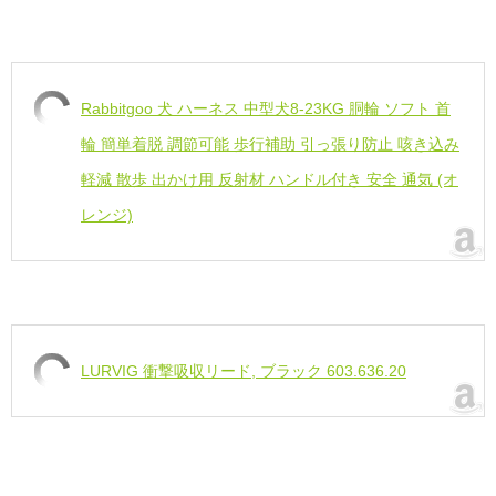
Rabbitgoo 犬 ハーネス 中型犬8-23KG 胴輪 ソフト 首
輪 簡単着脱 調節可能 歩行補助 引っ張り防止 咳き込み
軽減 散歩 出かけ用 反射材 ハンドル付き 安全 通気 (オ
レンジ)
LURVIG 衝撃吸収リード, ブラック 603.636.20