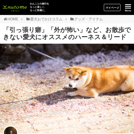
イヌトミィ
わんことの旅行を
もっと楽しく、
マイページ
もっと快適に。
HOME
愛犬おでかけコラム
グッズ・アイテム
「引っ張り癖」「外が怖い」など、お散歩で
きない愛犬にオススメのハーネス＆リード