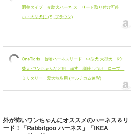
調整タイプ 介助犬ハーネ ス リード取り付け可能
小・大型犬に (S, ブラウン)
OneTigris 首輪ハーネスリード 中型犬 大型犬 K9･
柴犬･ワンちゃんなど用 頑丈 訓練しつけ ロープ
ミリタリー 愛犬散歩用 (マルチカム迷彩)
外が怖いワンちゃんにオススメのハーネス＆リ
ード！「Rabbitgoo ハーネス」「IKEA