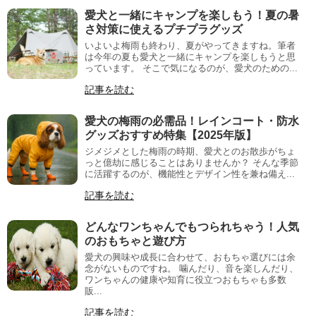
愛犬と一緒にキャンプを楽しもう！夏の暑
さ対策に使えるプチプラグッズ
いよいよ梅雨も終わり、夏がやってきますね。筆者
は今年の夏も愛犬と一緒にキャンプを楽しもうと思
っています。 そこで気になるのが、愛犬のための...
記事を読む
愛犬の梅雨の必需品！レインコート・防水
グッズおすすめ特集【2025年版】
ジメジメとした梅雨の時期、愛犬とのお散歩がちょ
っと億劫に感じることはありませんか？ そんな季節
に活躍するのが、機能性とデザイン性を兼ね備え...
記事を読む
どんなワンちゃんでもつられちゃう！人気
のおもちゃと遊び方
愛犬の興味や成長に合わせて、おもちゃ選びには余
念がないものですね。 噛んだり、音を楽しんだり、
ワンちゃんの健康や知育に役立つおもちゃも多数
販...
記事を読む