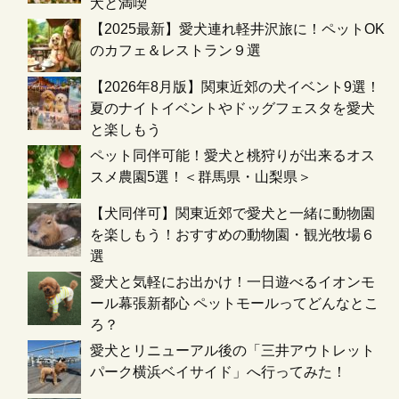
犬と満喫
【2025最新】愛犬連れ軽井沢旅に！ペットOK
のカフェ＆レストラン９選
【2026年8月版】関東近郊の犬イベント9選！
夏のナイトイベントやドッグフェスタを愛犬
と楽しもう
ペット同伴可能！愛犬と桃狩りが出来るオス
スメ農園5選！＜群馬県・山梨県＞
【犬同伴可】関東近郊で愛犬と一緒に動物園
を楽しもう！おすすめの動物園・観光牧場６
選
愛犬と気軽にお出かけ！一日遊べるイオンモ
ール幕張新都心 ペットモールってどんなとこ
ろ？
愛犬とリニューアル後の「三井アウトレット
パーク横浜ベイサイド」へ行ってみた！