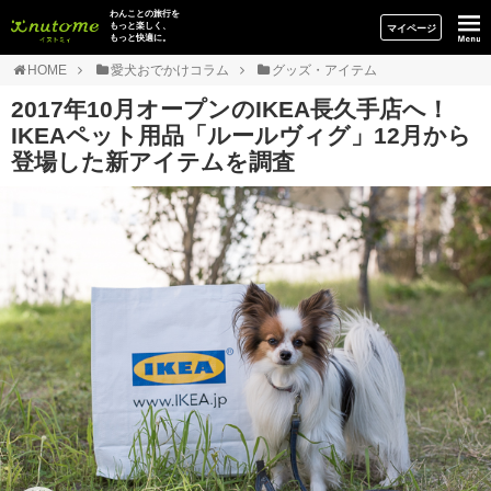
イヌトミィ
わんことの旅行を
もっと楽しく、
マイページ
もっと快適に。
HOME
愛犬おでかけコラム
グッズ・アイテム
2017年10月オープンのIKEA長久手店へ！
IKEAペット用品「ルールヴィグ」12月から
登場した新アイテムを調査