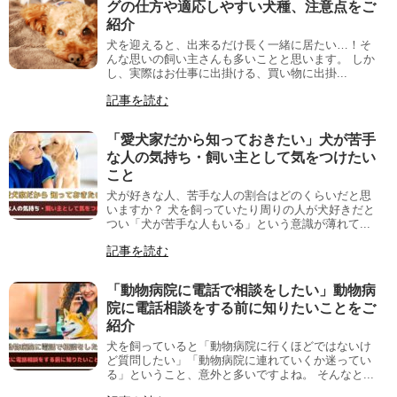
グの仕方や適応しやすい犬種、注意点をご
紹介
犬を迎えると、出来るだけ長く一緒に居たい…！そ
んな思いの飼い主さんも多いことと思います。 しか
し、実際はお仕事に出掛ける、買い物に出掛...
記事を読む
「愛犬家だから知っておきたい」犬が苦手
な人の気持ち・飼い主として気をつけたい
こと
犬が好きな人、苦手な人の割合はどのくらいだと思
いますか？ 犬を飼っていたり周りの人が犬好きだと
つい「犬が苦手な人もいる」という意識が薄れて...
記事を読む
「動物病院に電話で相談をしたい」動物病
院に電話相談をする前に知りたいことをご
紹介
犬を飼っていると「動物病院に行くほどではないけ
ど質問したい」「動物病院に連れていくか迷ってい
る」ということ、意外と多いですよね。 そんなと...