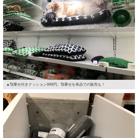
▲顎乗せ付きクッション999円。顎乗せを単品での販売も！