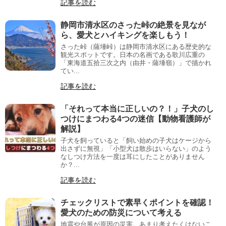
記事を読む
静岡市清水区のさった峠の絶景を見なが
ら、愛犬とハイキングを楽しもう！
さった峠（薩埵峠）は静岡市清水区にある歴史的な
観光スポットです。日本の名画である歌川広重の
「東海道五拾三次之内（由井・薩埵嶺）」で描かれ
てい...
記事を読む
「それって本当に正しいの？！」子犬のし
つけにまつわる4つの迷信【動物看護師が
解説】
子犬を飼っていると「飼い始めの子犬はケージから
出さずに無視」「小型犬は散歩はいらない」のよう
なしつけ方法を一度は耳にしたことがありません
か？...
記事を読む
チェックリストで素早くポイントを確認！
愛犬のための防災について考える
地震や台風が原因の災害。あまり考えたくはないこ