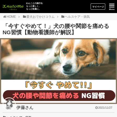
イヌトミィ
わんことの旅行を
もっと楽しく、
マイページ
もっと快適に。
HOME
愛犬おでかけコラム
ヘルスケア・病気
「今すぐやめて！」犬の腰や関節を痛める
NG習慣【動物看護師が解説】
伊藤さん
2021/11/27