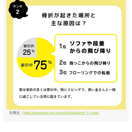
引用元：
https://www.ipet-ins.com/uchihap/bone/？r=wan