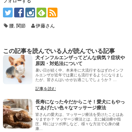
フォローする
腰
,
関節
伊藤さん
この記事を読んでいる人が読んでいる記事
犬インフルエンザってどんな病気？症状や
原因・対処法について
暑い日が続く中、本来冬に大流行するはずのインフ
ルエンザが近年では夏にも流行するようになりまし
たが、皆さんはいかがお過ごしでしょうか？ ...
記事を読む
長寿になった今だからこそ！愛犬にもやっ
てあげたい色々なマッサージ療法
皆さんの愛犬は、マッサージ療法を受けたことはあ
りますか？ マッサージ療法とは、主に鍼治療や指
圧、時にはツボ押しなど、様々な方法で心身の健
康...