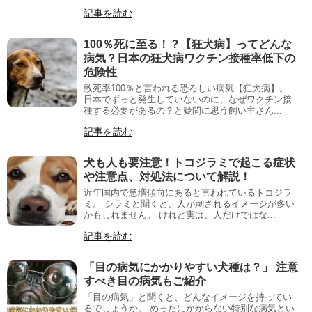
記事を読む
100％死に至る！？【狂犬病】ってどんな
病気？日本の狂犬病ワクチン接種率低下の
危険性
致死率100％と言われる恐ろしい病気【狂犬病】。
日本でずっと発生していないのに、なぜワクチン接
種する必要があるの？と疑問に思う飼い主さん...
記事を読む
犬も人も要注意！トコジラミで起こる症状
や注意点、対処法について解説！
近年国内で急増傾向にあると言われているトコジラ
ミ。 シラミと聞くと、人が刺されるイメージが多い
かもしれません。 けれど実は、人だけではな...
記事を読む
「目の病気にかかりやすい犬種は？」 注意
すべき目の病気もご紹介
「目の病気」と聞くと、どんなイメージを持ってい
るでしょうか。 めったにかからない特別な病気とい