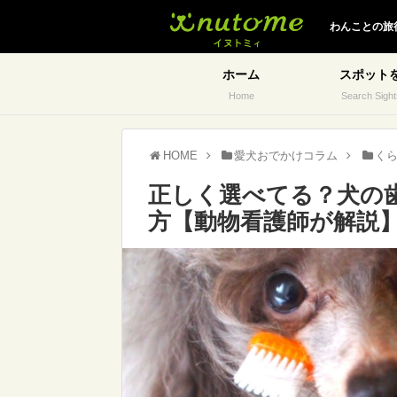
イヌトミィ
わんことの旅
ホーム
スポット
Home
Search Sight
HOME
愛犬おでかけコラム
く
正しく選べてる？犬の
方【動物看護師が解説