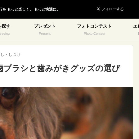
行を
もっと楽しく、
もっと快適に。
を探す
プレゼント
フォトコンテスト
エ
seeing
Present
Photo Contest
らし・しつけ
歯ブラシと歯みがきグッズの選び
】