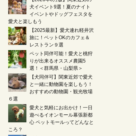
犬イベント9選！夏のナイト
イベントやドッグフェスタを
愛犬と楽しもう
【2025最新】愛犬連れ軽井沢
旅に！ペットOKのカフェ＆
レストラン９選
ペット同伴可能！愛犬と桃狩
りが出来るオススメ農園5
選！＜群馬県・山梨県＞
【犬同伴可】関東近郊で愛犬
と一緒に動物園を楽しもう！
おすすめの動物園・観光牧場
６選
愛犬と気軽にお出かけ！一日
遊べるイオンモール幕張新都
心 ペットモールってどんなと
ころ？