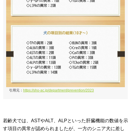
引用元：
https://sho-ac.jp/department/prevention/2023
若齢犬では、ASTやALT、ALPといった肝臓機能の数値を示
す項目の異常が認められましたが、一方のシニア犬に差し