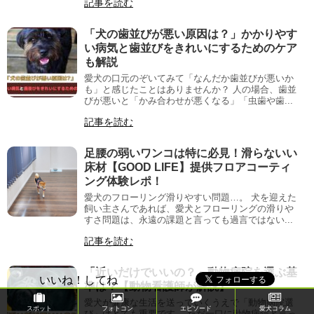
記事を読む
「犬の歯並びが悪い原因は？」かかりやす
い病気と歯並びをきれいにするためのケア
も解説
愛犬の口元のぞいてみて「なんだか歯並びが悪いか
も」と感じたことはありませんか？ 人の場合、歯並
びが悪いと「かみ合わせが悪くなる」「虫歯や歯...
記事を読む
足腰の弱いワンコは特に必見！滑らないい
床材【GOOD LIFE】提供フロアコーティ
ング体験レポ！
愛犬のフローリング滑りやすい問題…。 犬を迎えた
飼い主さんであれば、愛犬とフローリングの滑りや
すさ問題は、永遠の課題と言っても過言ではない...
記事を読む
「近いだけでいいの？」動物病院を選ぶ基
いいね！してね
準は？【動物看護師が解説】
愛犬が健康な生活を送っていくうえで「動物病院選
スポット
フォトコン
エピソード
愛犬コラム
び」はとても重要です。 ただ一口に動物病院と言っ