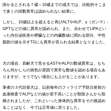
掛かるとされる７歳～10歳までの成犬では、比較的そこま
で多くの頭数異常は認められない結果に。
しかし、10歳以上を超えると再びALTやALP、γ（ガンマ）‐
GPTなどの値に異常が認められ、また、合わせてLIPAとい
った内分泌疾患や膵臓などの内臓数値に関わる部分、中性
脂肪の値を示すTGにも異常が見られる結果となりました。
犬の場合、若齢犬で見せるASTやALPの数値異常は、もち
ろん何かしらの病気が原因で異常な数値を認める場合もあ
りますが、そうでない場合にも上がることがあります。
筆者の３代目柴犬は、以前毎年のフィラリア予防注射前の
血液検査でALPなどの値が若干高いことが獣医さんから指
摘されましたが、これといった身体的な異常をその後認め
ることはなく、今では正常値に戻りました。