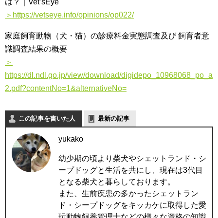
は？｜Vet’sEye
＞https://vetseye.info/opinions/op022/
家庭飼育動物（犬・猫）の診療料金実態調査及び 飼育者意
識調査結果の概要
＞
https://dl.ndl.go.jp/view/download/digidepo_10968068_po_a
2.pdf?contentNo=1&alternativeNo=
この記事を書いた人
最新の記事
yukako
幼少期の頃より柴犬やシェットランド・シ
ープドッグと生活を共にし、現在は3代目
となる柴犬と暮らしております。
また、生前疾患の多かったシェットラン
ド・シープドッグをキッカケに取得した愛
玩動物飼養管理士などの様々な資格の知識