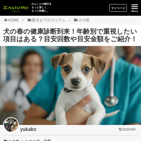
イヌトミィ
わんことの旅行を
もっと楽しく、
マイページ
もっと快適に。
HOME
愛犬おでかけコラム
その他
犬の春の健康診断到来！年齢別で重視したい
項目はある？目安回数や目安金額をご紹介！
yukako
2025/4/8