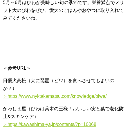
5月～6月はびわが美味しい旬の季節です。栄養満点でメリ
ット大のびわをぜひ、愛犬のごはんやおやつに取り入れて
みてくださいね。
＜参考URL＞
日優犬高松（犬に琵琶（ビワ）を食べさせてもよいの
か？）
＞https://www.nyktakamatsu.com/knowledge/biwa/
かわしま屋（びわは薬木の王様！おいしい実と葉で老化防
止&スキンケア）
＞https://kawashima-ya.jp/contents/?p=10068