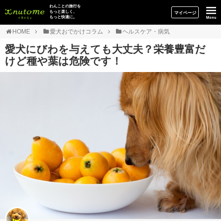
イヌトミィ
わんことの旅行を
もっと楽しく、
マイページ
もっと快適に。
HOME
愛犬おでかけコラム
ヘルスケア・病気
愛犬にびわを与えても大丈夫？栄養豊富だ
けど種や葉は危険です！