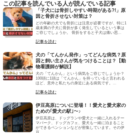
この記事を読んでいる人が読んでいる記事
「子犬には骨折しやすい時期がある?!」原
因と骨折させない対策は？
どの年齢の犬でも骨折には注意が必要ですが、特に1
歳未満の子犬に骨折が多く発生しているという事は
ご存じでしょうか。 骨折をすると子犬は痛い思...
記事を読む
犬の「てんかん発作」ってどんな病気？原
因と飼い主さんが気をつけることは？【動
物看護師が解説】
犬の「てんかん」という病気をご存じでしょうか？
100頭に1頭は「てんかん」を持っていると言われる
ほど、意外と私たちの身近にある病気です。...
記事を読む
伊豆高原についに登場！！愛犬と愛犬家の
ための｢愛犬の駅｣～♪
伊豆高原は、ドッグランや愛犬と一緒に入れるテー
マパーク、ドッグカフェ、愛犬も一緒に泊まること
ができるペンションなどが密集しています。その伊
豆...