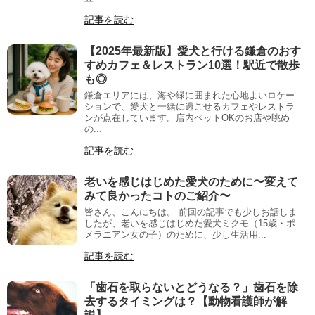
記事を読む
【2025年最新版】愛犬と行ける鎌倉のおす
すめカフェ＆レストラン10選！駅近で散歩
も◎
鎌倉エリアには、海や緑に囲まれた心地よいロケー
ションで、愛犬と一緒に過ごせるカフェやレストラ
ンが点在しています。店内ペットOKのお店や眺め
の...
記事を読む
老いを感じはじめた愛犬のために〜変えて
みて良かったコトのご紹介〜
皆さん、こんにちは。 前回の記事でも少しお話しま
したが、老いを感じはじめた愛犬ミクモ（15歳・ポ
メラニアン女の子）のために、少し生活用...
記事を読む
「歯石を取らないとどうなる？」歯石を除
去するタイミングは？【動物看護師が解