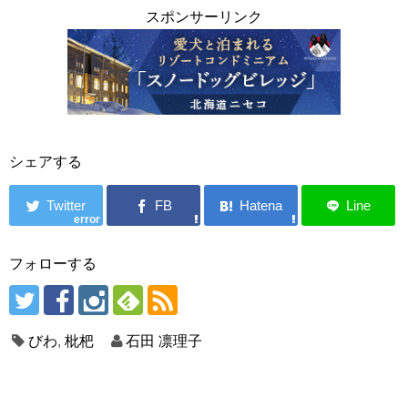
スポンサーリンク
シェアする
error
フォローする
びわ
,
枇杷
石田 凛理子