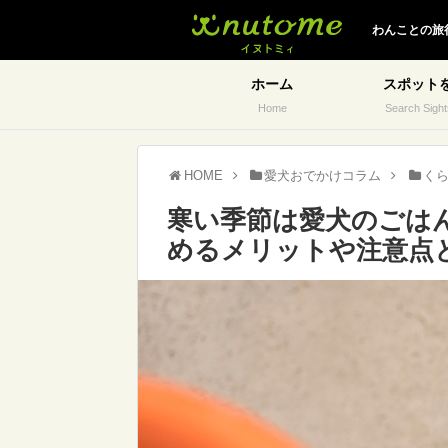
イヌトミィ
わんことの旅
ホーム
スポット
Home
Search Sight
HOME
愛犬おでかけコラム
く
寒い季節は愛犬のごは
めるメリットや注意点