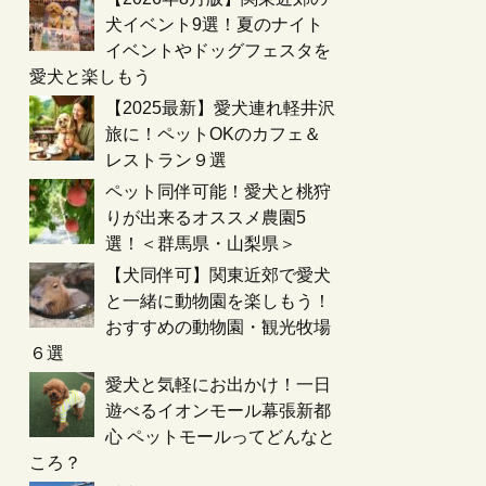
犬イベント9選！夏のナイト
イベントやドッグフェスタを
愛犬と楽しもう
【2025最新】愛犬連れ軽井沢
旅に！ペットOKのカフェ＆
レストラン９選
ペット同伴可能！愛犬と桃狩
りが出来るオススメ農園5
選！＜群馬県・山梨県＞
【犬同伴可】関東近郊で愛犬
と一緒に動物園を楽しもう！
おすすめの動物園・観光牧場
６選
愛犬と気軽にお出かけ！一日
遊べるイオンモール幕張新都
心 ペットモールってどんなと
ころ？