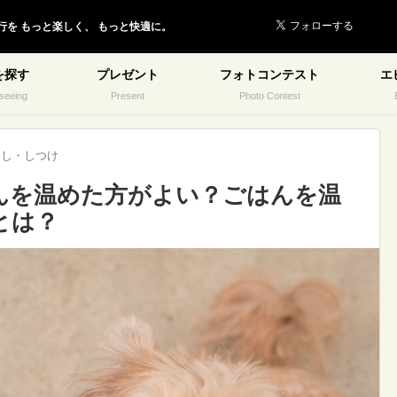
行を
もっと楽しく、
もっと快適に。
を探す
プレゼント
フォトコンテスト
エ
seeing
Present
Photo Contest
らし・しつけ
んを温めた方がよい？ごはんを温
とは？