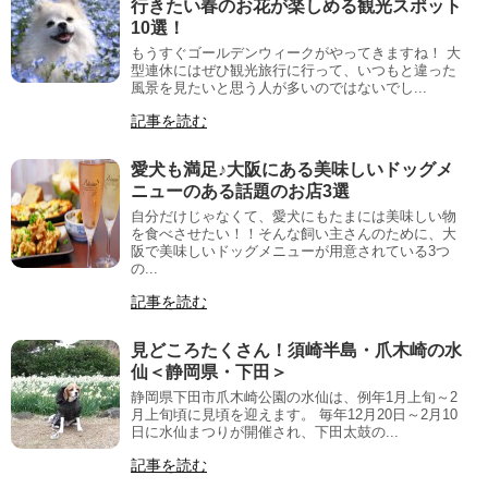
行きたい春のお花が楽しめる観光スポット
10選！
もうすぐゴールデンウィークがやってきますね！ 大
型連休にはぜひ観光旅行に行って、いつもと違った
風景を見たいと思う人が多いのではないでし...
記事を読む
愛犬も満足♪大阪にある美味しいドッグメ
ニューのある話題のお店3選
自分だけじゃなくて、愛犬にもたまには美味しい物
を食べさせたい！！そんな飼い主さんのために、大
阪で美味しいドッグメニューが用意されている3つ
の...
記事を読む
見どころたくさん！須崎半島・爪木崎の水
仙＜静岡県・下田＞
静岡県下田市爪木崎公園の水仙は、例年1月上旬～2
月上旬頃に見頃を迎えます。 毎年12月20日～2月10
日に水仙まつりが開催され、下田太鼓の...
記事を読む