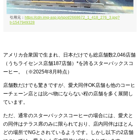
引用元：
https://cdn.img-asp.jp/spot/2668672_1_418_276_3.jpg?
t=1547949328
アメリカ合衆国で生まれ、日本だけでも総店舗数2,046店舗
（うちライセンス店舗187店舗）*を誇るスターバックスコ
ーヒー。（※2025年8月時点）
店舗数だけでも驚きですが、愛犬同伴OK店舗も他のコーヒ
ーチェーン店とは比べ物にならない程の店舗を多く展開し
ています。
ただ、通常のスターバックスコーヒーの場合には、愛犬と
の同伴はテラス席のみに限られており、店内同伴はほとん
どの場所でNGとされているようです。しかし以下の2店舗