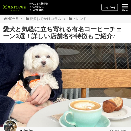
イヌトミィ
わんことの旅行を
もっと楽しく、
マイページ
もっと快適に。
HOME
愛犬おでかけコラム
トレンド
愛犬と気軽に立ち寄れる有名コーヒーチェ
ーン3選！詳しい店舗名や特徴もご紹介♪