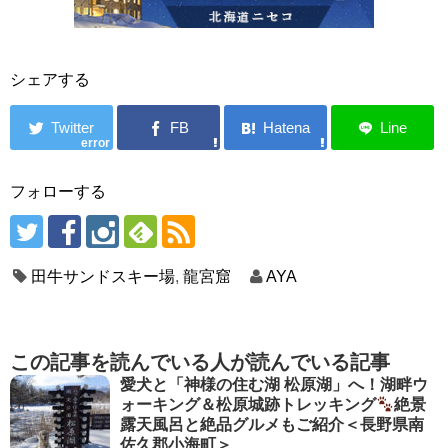
シェアする
error
フォローする
田牛サンドスキー場
,
龍宮窟
AYA
この記事を読んでいる人が読んでいる記事
愛犬と「神様の住む湖 松原湖」へ！湖畔ウ
ォーキング＆松原城跡トレッキング
絶景
露天風呂と絶品グルメもご紹介＜長野県南
佐久郡小海町＞