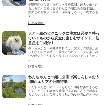
長野県南佐久郡小海町にある松原湖。雄大な山々が
もたらす大自然に囲まれたこの湖にある遊歩道は、
愛犬とのお散歩に最適！湖畔をぐるっと一周するも
よ...
記事を読む
犬と一緒のピクニックに注意は必要？持っ
ていくものから安全に楽しむポイント、注
意点をご紹介！
春うららかな日や紅葉晴れには、愛犬との散歩が楽
しくなるのと同時に、愛犬とのピクニックを楽しみ
たい飼い主さんも多くなるのではないでしょうか？
...
記事を読む
わんちゃんと一緒に公園で楽しんじゃおう
♪関西エリアの公園特集
わんちゃんと一緒に広々とした公園を散歩できるな
んて、とっても幸せな時間ですよね。どうせ散歩す
るならいつもの公園よりは魅力的な公園に行きたい
と...