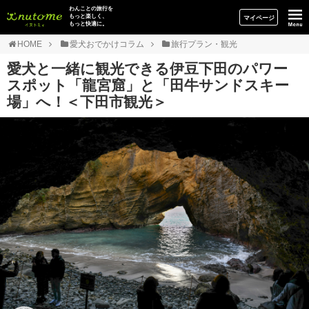
イヌトミィ
わんことの旅行を
もっと楽しく、
マイページ
もっと快適に。
HOME
愛犬おでかけコラム
旅行プラン・観光
愛犬と一緒に観光できる伊豆下田のパワー
スポット「龍宮窟」と「田牛サンドスキー
場」へ！＜下田市観光＞