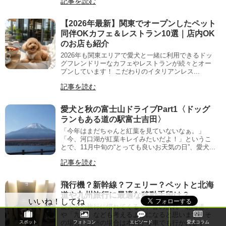
記事を読む
【2026年最新】関東でオープンしたペット
同伴OKカフェ＆レストラン10選｜店内OK
のお店も紹介
2026年も関東エリアで愛犬と一緒に利用できるドッ
グフレンドリーなカフェやレストランが続々とオー
プンしています！ こだわりのイタリアンレス...
記事を読む
愛犬と秋の富士山ドライブPart1〈ドッグ
ランもある道の駅富士吉田〉
「今年はまだちゃんと紅葉を見ていないなぁ。」
「今、河口湖が紅葉キレイみたいだよ！」というこ
とで、11月中旬の“とっても良いお天気の日”、愛犬...
記事を読む
飛行機？新幹線？フェリー？ペットと北海
道や九州旅行に最適な移動手段は？
いいね！してね
愛犬との旅行に慣れてくると、皆の憧れ「北海道」
や「九州」なども考えるようになると思います。そ
の場合、九州の場合は本州から車でも行かれます
スポット
フォトコン
エピソード
愛犬コラム