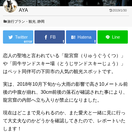
AYA
2019/1/30
旅行プラン・観光
,
静岡
error
恋人の聖地と言われている「龍宮窟（りゅうぐうくつ）」
や「田牛サンドスキー場（とうじサンドスキーじょう）」
はペット同伴可の下田市の人気の観光スポットです。
実は、2018年10月下旬から大雨の影響で高さ10メートル前
後の中腹が崩れ、30cm前後の落石が確認された事により、
龍宮窟の内部へ立ち入りが禁止になりました。
現在はどこまで見られるのか、また愛犬と一緒に見に行っ
て大丈夫なのかどうかを確認してきたので、レポートいた
します！