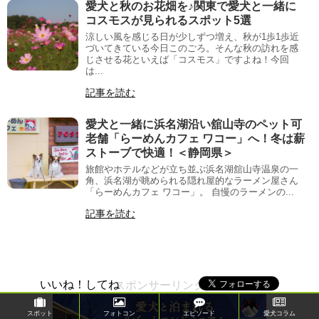
愛犬と秋のお花畑を♪関東で愛犬と一緒に
コスモスが見られるスポット5選
涼しい風を感じる日が少しずつ増え、秋が1歩1歩近
づいてきている今日このごろ。そんな秋の訪れを感
じさせる花といえば「コスモス」ですよね！今回
は...
記事を読む
愛犬と一緒に浜名湖沿い舘山寺のペット可
老舗「らーめんカフェ ワコー」へ！冬は薪
ストーブで快適！＜静岡県＞
旅館やホテルなどが立ち並ぶ浜名湖舘山寺温泉の一
角、浜名湖が眺められる隠れ屋的なラーメン屋さん
「らーめんカフェ ワコー」。 自慢のラーメンの...
記事を読む
いいね！してね
スポンサーリンク
スポット
フォトコン
エピソード
愛犬コラム