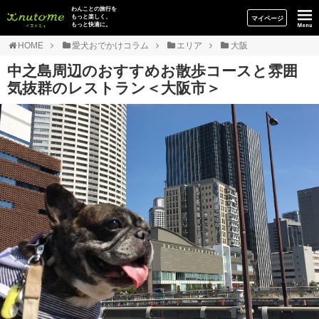
イヌトミィ
わんことの旅行を
もっと楽しく、
マイページ
もっと快適に。
HOME
愛犬おでかけコラム
エリア
大阪
中之島周辺のおすすめお散歩コースと雰囲
気抜群のレストラン＜大阪市＞