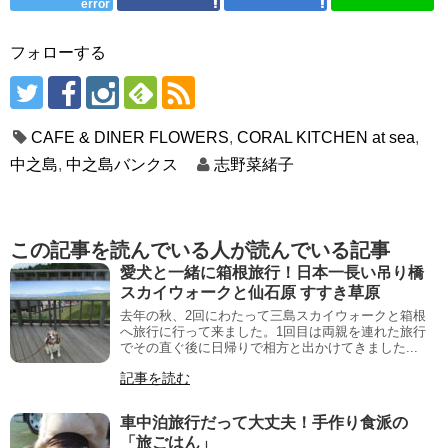
error
フォローする
CAFE & DINER FLOWERS
,
CORAL KITCHEN at sea
,
中之島
,
中之島バンクス
志野菜緒子
この記事を読んでいる人が読んでいる記事
愛犬と一緒に箱根旅行！日本一長い吊り橋
スカイウォークと仙石原 すすき草原
去年の秋、2回にわたって三島スカイウォークと箱根
へ旅行に行って来ました。1回目は両親を連れた旅行
でその直ぐ後に日帰りで相方と出かけてきました...
記事を読む
車中泊旅行だって大丈夫！手作り食派の
「旅ごはん」