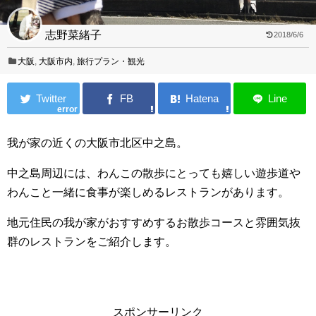
志野菜緒子
2018/6/6
大阪
,
大阪市内
,
旅行プラン・観光
error
我が家の近くの大阪市北区中之島。
中之島周辺には、わんこの散歩にとっても嬉しい遊歩道や
わんこと一緒に食事が楽しめるレストランがあります。
地元住民の我が家がおすすめするお散歩コースと雰囲気抜
群のレストランをご紹介します。
スポンサーリンク