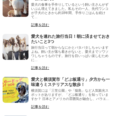
愛犬の食事を手作りしているという飼い主さんがず
いぶん増えてきました。私もその一人、先代ワンコ
が子犬のときから約18年間、手作りごはんを続け
て...
記事を読む
愛犬を連れた旅行当日！朝に済ませておき
たいこと3つ
旅行当日って朝からなにかとバタバタしちゃいます
よね。飼い主が落ち着きがないと、愛犬までソワソ
ワしちゃうものです。旅行を目いっぱい楽しむため
に...
記事を読む
愛犬と横須賀市「どぶ板通り」夕方から一
味違うミステリアスな散歩！
横須賀には「三笠公園」や「猿島」など人気観光ス
ポットがありますが、「どぶ板通り」を知っていま
すか？ 日本とアメリカの雰囲気が融合し、バラエ...
記事を読む