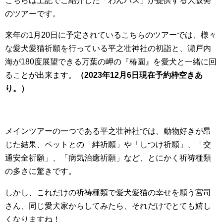
こちらは上記でご紹介した「わんバス」が提供する大阪発
のツアーです。
来年の1月20日に予定されているこちらのツアーでは、様々
な愛犬愛猫祈願を行っている平之壮神社の初詣と、瀬戸内
海が180度展望できる万葉の岬の『椿園』を愛犬と一緒に回
ることが出来ます。
（2023年12月6日現在予約枠空きあ
り。）
メインツアーの一つである平之壮神社では、動物好きが昂
じた結果、ペットとの「絆祈願」や「しつけ祈願」、「交
通安全祈願」、「病気治癒祈願」など、とにかく祈祷種類
の多さに驚きです。
しかし、これだけの祈祷種類で愛犬愛猫の幸せを願う宮司
さん、同じ愛犬家からしてみたら、それだけでとても嬉し
くなりますね！