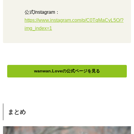
公式Instagram：
https://www.instagram.com/p/C0TqMaCvL5O/?
img_index=1
wanwan.Loveの公式ページを見る
まとめ