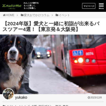
イヌトミィ
わんことの旅行を
もっと楽しく、
マイページ
もっと快適に。
HOME
愛犬おでかけコラム
イベント
【2024年版】愛犬と一緒に初詣が出来るバ
スツアー4選！【東京発＆大阪発】
yukako
2023/12/8