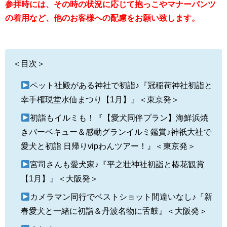
参拝時には、その時の状況に応じて抱っこやマナーパンツ
の着用など、他のお客様への配慮をお願い致します。
＜目次＞
ペット社殿がある神社で初詣♪『冠稲荷神社初詣と
幸手権現堂水仙まつり【1月】』＜東京発＞
初詣もイルミも！『【愛犬同伴プラン】海鮮浜焼
きバーベキュー＆感動グランイルミ鑑賞♪神祇大社で
愛犬と初詣 日帰りvipわんツアー！』＜東京発＞
宮司さんも愛犬家♪『平之壮神社初詣と椿花観賞
【1月】』＜大阪発＞
カメラマン同行でベストショット間違いなし♪『新
春愛犬と一緒に初詣＆丹波名物に舌鼓』＜大阪発＞