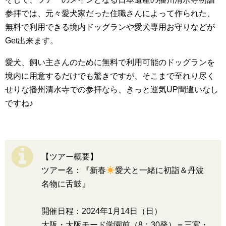
参拝では、元々愛犬家だった住職さんによって作られた、
無料で利用できる境内ドッグランや愛犬専用お守りなどが
Get出来ます。
愛犬、飼い主さんのために無料で利用可能のドッグランを
境内に用意するだけでも驚きですが、そこまで至れり尽く
せりな播州清水寺での参拝なら、きっと運気UP間違いなし
ですね♪
【ツアー概要】
ツアー名：『新春
愛犬と一緒に初詣＆丹波
名物に舌鼓』
開催日程：2024年1月14日（日）
大阪・大阪モード学園前（8：30発）＝三宮・