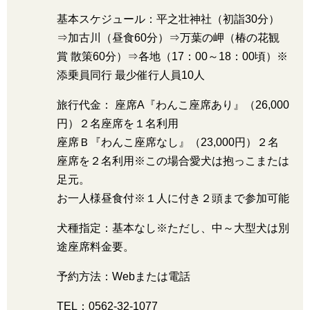
基本スケジュール：平之壮神社（初詣30分）
⇒加古川（昼食60分）⇒万葉の岬（椿の花観
賞 散策60分）⇒各地（17：00～18：00頃）※
添乗員同行 最少催行人員10人
旅行代金： 座席A『わんこ座席あり』（26,000
円）２名座席を１名利用
座席Ｂ『わんこ座席なし』（23,000円）２名
座席を２名利用※この場合愛犬は抱っこまたは
足元。
お一人様昼食付※１人に付き２頭まで参加可能
犬種指定：基本なし※ただし、中～大型犬は別
途座席料金要。
予約方法：Webまたは電話
TEL：0562-32-1077