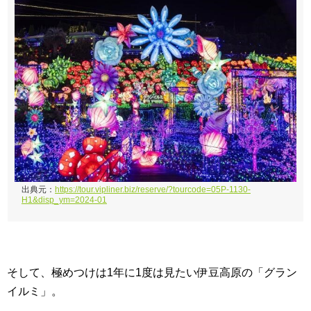
出典元：
https://tour.vipliner.biz/reserve/?tourcode=05P-1130-
H1&disp_ym=2024-01
そして、極めつけは1年に1度は見たい伊豆高原の「グラン
イルミ」。