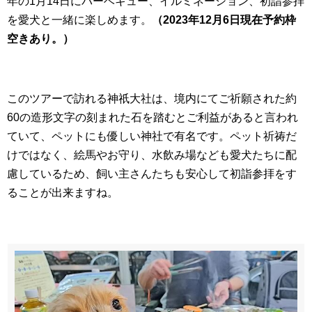
年の1月14日にバーベキュー、イルミネーション、初詣参拝
を愛犬と一緒に楽しめます。
（2023年12月6日現在予約枠
空きあり。）
このツアーで訪れる神祇大社は、境内にてご祈願された約
60の造形文字の刻まれた石を踏むとご利益があると言われ
ていて、ペットにも優しい神社で有名です。ペット祈祷だ
けではなく、絵馬やお守り、水飲み場なども愛犬たちに配
慮しているため、飼い主さんたちも安心して初詣参拝をす
ることが出来ますね。