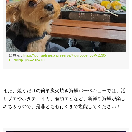
出典元：
https://tour.vipliner.biz/reserve/?tourcode=05P-1130-
H1&disp_ym=2024-01
また、焼くだけの簡単炭火焼き海鮮バーベキューでは、活
サザエやホタテ、イカ、有頭エビなど、新鮮な海鮮が楽し
めちゃうので、是非とも心行くまで堪能してください！