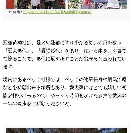
出典元：
https://kanmuri.com/ka/jinjanituite/goannai
冠稲荷神社は、愛犬や愛猫に降り掛かる災いや厄を祓う
『愛犬形代』、『愛猫形代』があり、頭から体をよく撫で
て擦ることで、形代に厄を移すことが出来ると言われてい
ます。
境内にあるペット社殿では、ペットの健康長寿や病気治癒
などを祈願出来る場所もあり、愛犬家にはとても嬉しい初
詣参拝が出来るので、ゆっくり時間をかけた参拝で愛犬の
一年の健康をご祈願くださいね。