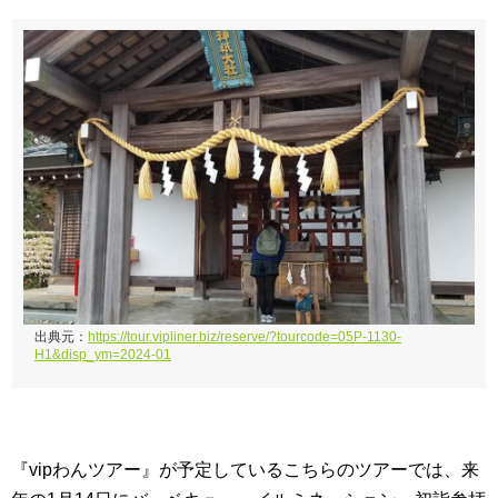
出典元：
https://tour.vipliner.biz/reserve/?tourcode=05P-1130-
H1&disp_ym=2024-01
『vipわんツアー』が予定しているこちらのツアーでは、来