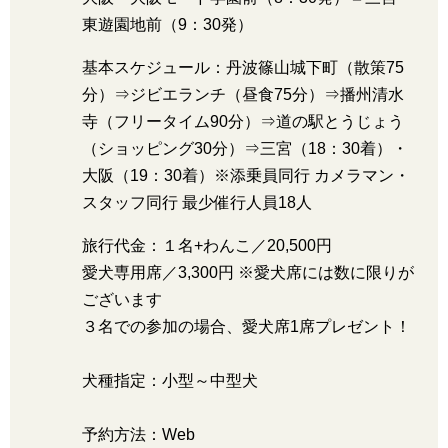
東遊園地前（9：30発）
基本スケジュール：丹波篠山城下町（散策75
分）⇒ジビエランチ（昼食75分）⇒播州清水
寺（フリータイム90分）⇒道の駅とうじょう
（ショッピング30分）⇒三宮（18：30着）・
大阪（19：30着）※添乗員同行 カメラマン・
スタッフ同行 最少催行人員18人
旅行代金：１名+わんこ／20,500円
愛犬専用席／3,300円 ※愛犬席には数に限りが
ございます
３名での参加の場合、愛犬席1席プレゼント！
犬種指定：小型～中型犬
予約方法：Web