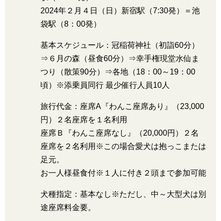
2024年２月４日（日）新宿駅（7:30発）＝池
袋駅（8：00発）
基本スケジュール：冠稲荷神社（初詣60分）
⇒６月の森（昼食60分）⇒幸手権現堂水仙ま
つり（散策90分）⇒各地（18：00～19：00
頃）※添乗員同行 最少催行人員10人
旅行代金：座席A『わんこ座席あり』（23,000
円）２名座席を１名利用
座席Ｂ『わんこ座席なし』（20,000円）２名
座席を２名利用※この場合愛犬は抱っこまたは
足元。
お一人様昼食付※１人に付き２頭まで参加可能
犬種指定：基本なし※ただし、中～大型犬は別
途座席料金要。