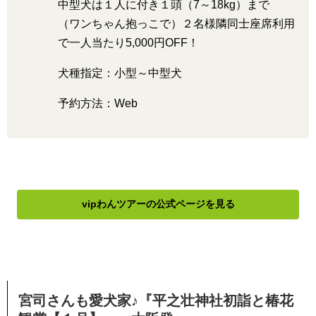
中型犬は１人に付き１頭（7～18kg）まで
（ワンちゃん抱っこで）２名様隣同士座席利用
で一人当たり5,000円OFF！
犬種指定：小型～中型犬
予約方法：Web
vipわんツアーの公式ページを見る
宮司さんも愛犬家♪『平之壮神社初詣と椿花