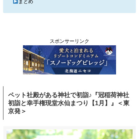
まとめ
スポンサーリンク
ペット社殿がある神社で初詣♪『冠稲荷神社
初詣と幸手権現堂水仙まつり【1月】』＜東
京発＞