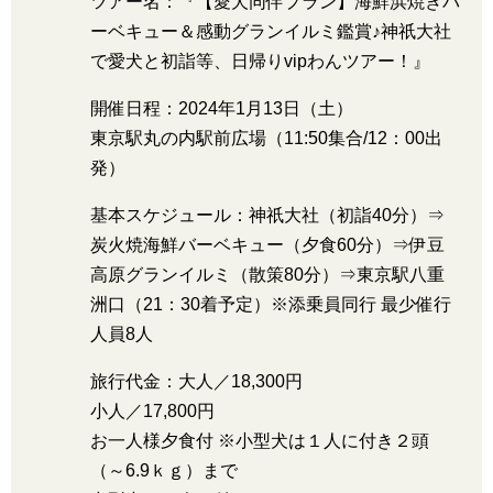
ツアー名：『【愛犬同伴プラン】海鮮浜焼きバ
ーベキュー＆感動グランイルミ鑑賞♪神祇大社
で愛犬と初詣等、日帰りvipわんツアー！』
開催日程：2024年1月13日（土）
東京駅丸の内駅前広場（11:50集合/12：00出
発）
基本スケジュール：神祇大社（初詣40分）⇒
炭火焼海鮮バーベキュー（夕食60分）⇒伊豆
高原グランイルミ（散策80分）⇒東京駅八重
洲口（21：30着予定）※添乗員同行 最少催行
人員8人
旅行代金：大人／18,300円
小人／17,800円
お一人様夕食付 ※小型犬は１人に付き２頭
（～6.9ｋｇ）まで