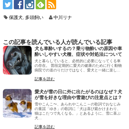
保護犬
,
多頭飼い
中川リナ
この記事を読んでいる人が読んでいる記事
犬も車酔いするの？乗り物酔いの原因や車
酔いしやすい犬種、症状や対処法について
犬と暮らしていると、必然的に必要になってくる車
の存在。 普段定期的に愛犬の健康のために行く動物
病院での道のりだけではなく、愛犬と一緒に楽し...
記事を読む
愛犬が雪の日に外に出たがるのはなぜ？犬
が雪を好きな理由や雪遊びの注意点とは？
雪やこんこ〜、あられやこんこ～の歌詞でおなじみ
の童謡「ゆき」の歌詞に「犬は喜び庭かけまわり、
猫はこたつで丸くなる。」とあるように、雪に喜ぶ
犬...
記事を読む