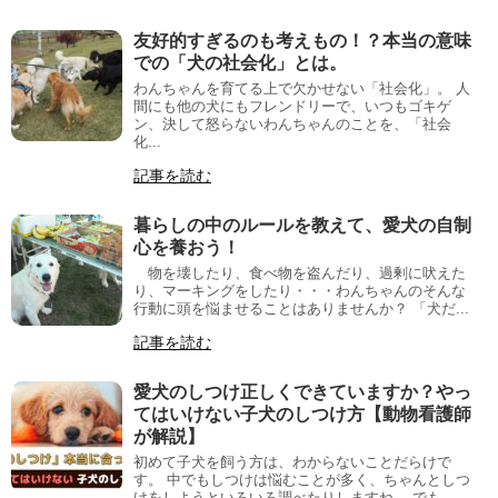
友好的すぎるのも考えもの！？本当の意味
での「犬の社会化」とは。
わんちゃんを育てる上で欠かせない「社会化」。 人
間にも他の犬にもフレンドリーで、いつもゴキゲ
ン、決して怒らないわんちゃんのことを、「社会
化...
記事を読む
暮らしの中のルールを教えて、愛犬の自制
心を養おう！
物を壊したり、食べ物を盗んだり、過剰に吠えた
り、マーキングをしたり・・・わんちゃんのそんな
行動に頭を悩ませることはありませんか？ 「犬だ...
記事を読む
愛犬のしつけ正しくできていますか？やっ
てはいけない子犬のしつけ方【動物看護師
が解説】
初めて子犬を飼う方は、わからないことだらけで
す。 中でもしつけは悩むことが多く、ちゃんとしつ
けをしようといろいろ調べたりしますね。 でも...