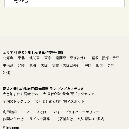
その他
エリア別 愛犬と楽しめる旅行/観光情報
北海道
東北
北関東
東京
南関東（東京以外）
箱根・熱海・伊豆
甲信越
北陸
東海
大阪
近畿（大阪以外）
中国
四国
九州
沖縄
愛犬と楽しめる旅行/観光情報 ランキング＆クチコミ
犬と泊まれる宿/ホテル
犬 同伴OKの飲食店/ドッグカフェ
全国のドッグラン
犬と楽しめる旅行/観光スポット
利用規約
イヌトミィとは
FAQ
プライバシーポリシー
お問い合わせ
ライター募集
［店舗向け］求人掲載のご案内
© inutome