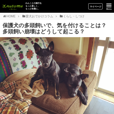
イヌトミィ
わんことの旅行を
もっと楽しく、
マイページ
もっと快適に。
HOME
愛犬おでかけコラム
くらし・しつけ
保護犬の多頭飼いで、気を付けることは？
多頭飼い崩壊はどうして起こる？