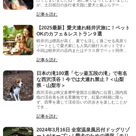
けてしまいましたね！ 急に暑くなってしまいました
が、土日祝日の歩行者天国に愛犬と銀ぶらデー...
記事を読む
【2025最新】愛犬連れ軽井沢旅に！ペット
OKのカフェ＆レストラン９選
軽井沢は標高が高く、夏でも涼しく過ごせる高原リ
ゾートとして愛犬家にも人気の旅行スポットです♪
今回は軽井沢の店内またはテラス席でペット同伴...
記事を読む
日本の滝100選「七ッ釜五段の滝」で有名
な西沢渓谷！今では犬連れ禁止？＜山梨
県・山梨市＞
西沢渓谷は秩父多摩甲斐国立公園内に位置し国内屈
指の渓谷美を誇る景勝地です。紅葉の時期に限ら
ず、四季を通じて渓谷沿いの沢歩きを楽しむことが
でき...
記事を読む
2024年3月16日 全室温泉風呂付ドッグリゾ
ートがオープン！愛犬のための湯宿「モリ