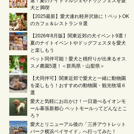
選！夏のナイトマルシェやドッグフェスを愛
犬と満喫
【2025最新】愛犬連れ軽井沢旅に！ペットOK
のカフェ＆レストラン９選
【2026年8月版】関東近郊の犬イベント9選！
夏のナイトイベントやドッグフェスタを愛犬
と楽しもう
ペット同伴可能！愛犬と桃狩りが出来るオス
スメ農園5選！＜群馬県・山梨県＞
【犬同伴可】関東近郊で愛犬と一緒に動物園
を楽しもう！おすすめの動物園・観光牧場６
選
愛犬と気軽にお出かけ！一日遊べるイオンモ
ール幕張新都心 ペットモールってどんなとこ
ろ？
愛犬とリニューアル後の「三井アウトレット
パーク横浜ベイサイド」へ行ってみた！