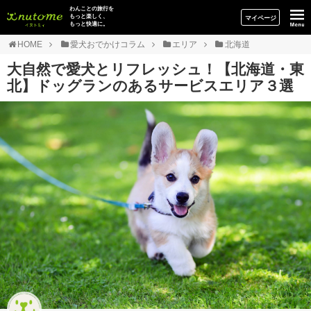
イヌトミィ
わんことの旅行を
もっと楽しく、
マイページ
もっと快適に。
HOME
愛犬おでかけコラム
エリア
北海道
大自然で愛犬とリフレッシュ！【北海道・東
北】ドッグランのあるサービスエリア３選