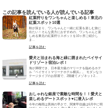
この記事を読んでいる人が読んでいる記事
紅葉狩りをワンちゃんと楽しめる！東北の
紅葉スポット10選
秋が深まり、ワンちゃんと一緒に紅葉を楽しむ旅に
出たい！そんな貴方におすすめの、ワンちゃんと楽
しめる東北の紅葉狩りスポットを10ヶ所ご紹介し
ま...
記事を読む
愛犬と泊まれる海と緑に囲まれたベイサイ
ドリゾート宿泊レポ！
海が満喫でき、日本最大級のマリーナを臨めるホテ
ル『ベイサイトマリーナホテル横浜』。 モダンなコ
テージタイプのお部屋で、2階建てメゾネット2...
記事を読む
おしゃれな銀座で素敵な時間を！！愛犬と
楽しめるデートスポット♥に潜入レポ
今年の梅雨は異例の早さで、関東甲信越は6月中に明