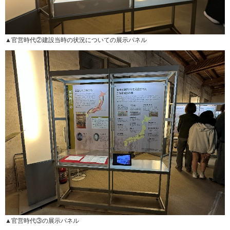
▲官営時代②建設当時の状況についての展示パネル
▲官営時代③の展示パネル