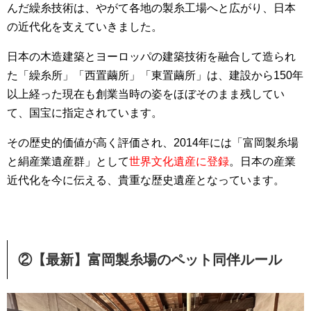
んだ繰糸技術は、やがて各地の製糸工場へと広がり、日本
の近代化を支えていきました。
日本の木造建築とヨーロッパの建築技術を融合して造られ
た「繰糸所」「西置繭所」「東置繭所」は、建設から150年
以上経った現在も創業当時の姿をほぼそのまま残してい
て、国宝に指定されています。
その歴史的価値が高く評価され、2014年には「富岡製糸場
と絹産業遺産群」として
世界文化遺産に登録
。日本の産業
近代化を今に伝える、貴重な歴史遺産となっています。
②【最新】富岡製糸場のペット同伴ルール