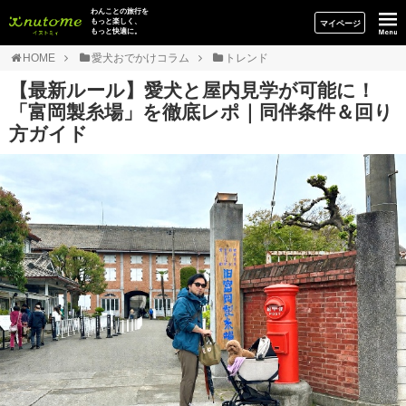
イヌトミィ
わんことの旅行を
もっと楽しく、
マイページ
もっと快適に。
HOME
愛犬おでかけコラム
トレンド
【最新ルール】愛犬と屋内見学が可能に！
「富岡製糸場」を徹底レポ｜同伴条件＆回り
方ガイド