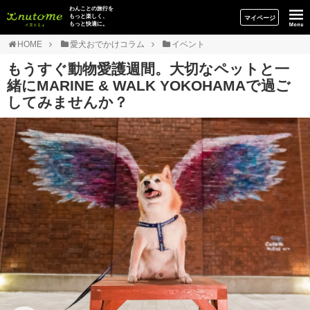
イヌトミィ
わんことの旅行を
もっと楽しく、
マイページ
もっと快適に。
HOME
愛犬おでかけコラム
イベント
もうすぐ動物愛護週間。大切なペットと一
緒にMARINE & WALK YOKOHAMAで過ご
してみませんか？