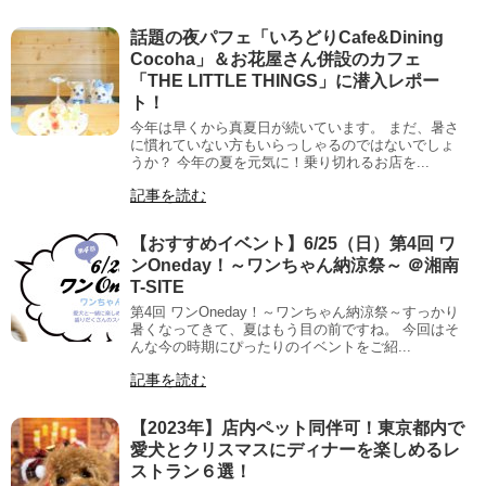
話題の夜パフェ「いろどりCafe&Dining
Cocoha」＆お花屋さん併設のカフェ
「THE LITTLE THINGS」に潜入レポー
ト！
今年は早くから真夏日が続いています。 まだ、暑さ
に慣れていない方もいらっしゃるのではないでしょ
うか？ 今年の夏を元気に！乗り切れるお店を...
記事を読む
【おすすめイベント】6/25（日）第4回 ワ
ンOneday！～ワンちゃん納涼祭～ ＠湘南
T-SITE
第4回 ワンOneday！～ワンちゃん納涼祭～すっかり
暑くなってきて、夏はもう目の前ですね。 今回はそ
んな今の時期にぴったりのイベントをご紹...
記事を読む
【2023年】店内ペット同伴可！東京都内で
愛犬とクリスマスにディナーを楽しめるレ
ストラン６選！