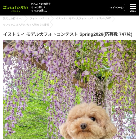
イヌトミィ
わんことの旅行を
もっと楽しく、
マイページ
もっと快適に。
愛犬と旅行 ホーム
フォトコンテスト
イヌトミィ モデル犬フォトコンテスト Spring2026
らいちゃん さん/らいちゃん初めての藤棚
イヌトミィ モデル犬フォトコンテスト Spring2026(応募数 747枚)