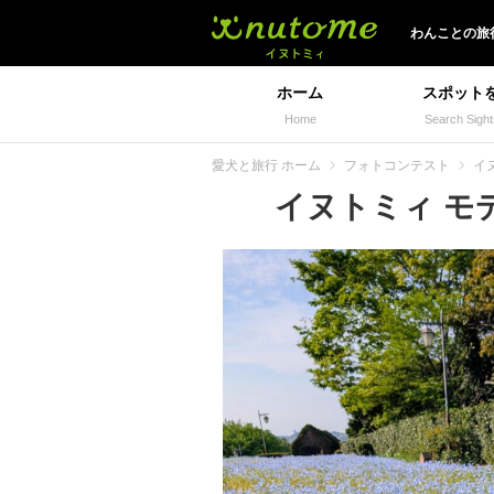
イヌトミィ
わんことの旅
ホーム
スポット
Home
Search Sight
愛犬と旅行 ホーム
フォトコンテスト
イヌ
イヌトミィ モデル