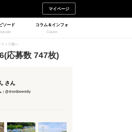
マイページ
ピソード
コラム＆インフォ
Episode
Column
モフィラ畑へ
(応募数 747枚)
ん さん
ム：
@＠erdbeere8y