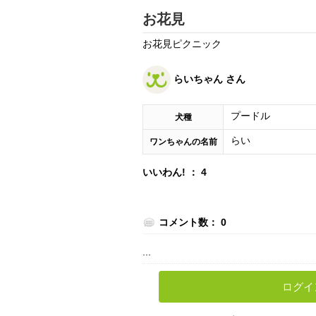
お花見
お花見ピクニック
らいちゃん さん
プードル
犬種
らい
ワンちゃんの名前
いいわん! ： 4
コメント数： 0
...
ログイ