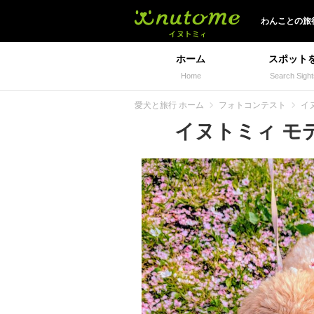
イヌトミィ
わんことの旅
ホーム
スポット
Home
Search Sight
愛犬と旅行 ホーム
フォトコンテスト
イヌ
イヌトミィ モデル