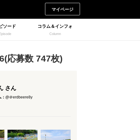
マイページ
ピソード
コラム＆インフォ
Episode
Column
(応募数 747枚)
ん さん
ム：
@＠erdbeere8y