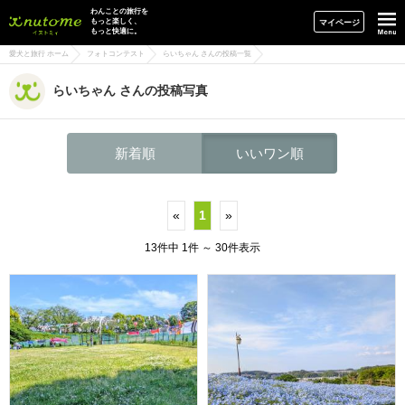
イヌトミィ
わんことの旅行を
もっと楽しく、
マイページ
もっと快適に。
愛犬と旅行 ホーム
フォトコンテスト
らいちゃん さんの投稿一覧
らいちゃん さんの投稿写真
新着順
いいワン順
«
1
»
13件中 1件 ～ 30件表示