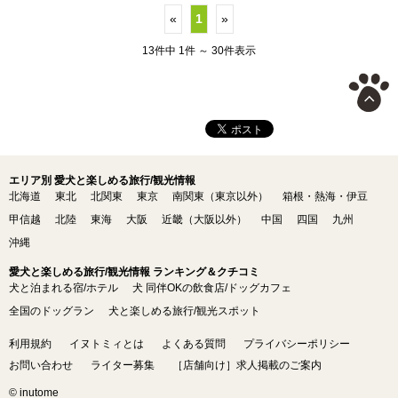
«
1
»
13件中 1件 ～ 30件表示
エリア別 愛犬と楽しめる旅行/観光情報
北海道
東北
北関東
東京
南関東（東京以外）
箱根・熱海・伊豆
甲信越
北陸
東海
大阪
近畿（大阪以外）
中国
四国
九州
沖縄
愛犬と楽しめる旅行/観光情報 ランキング＆クチコミ
犬と泊まれる宿/ホテル
犬 同伴OKの飲食店/ドッグカフェ
全国のドッグラン
犬と楽しめる旅行/観光スポット
利用規約
イヌトミィとは
よくある質問
プライバシーポリシー
お問い合わせ
ライター募集
［店舗向け］求人掲載のご案内
© inutome