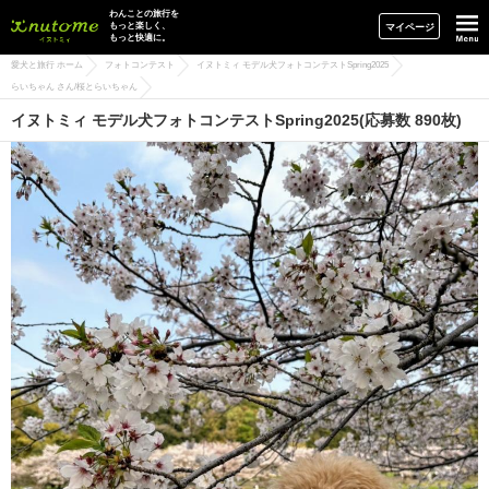
イヌトミィ
わんことの旅行を
もっと楽しく、
マイページ
もっと快適に。
愛犬と旅行 ホーム
フォトコンテスト
イヌトミィ モデル犬フォトコンテストSpring2025
らいちゃん さん/桜とらいちゃん
イヌトミィ モデル犬フォトコンテストSpring2025(応募数 890枚)