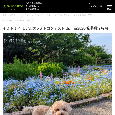
イヌトミィ
わんことの旅行を
もっと楽しく、
マイページ
もっと快適に。
愛犬と旅行 ホーム
フォトコンテスト
イヌトミィ モデル犬フォトコンテスト Spring2026
らいちゃん さん/ネモフィラ畑
イヌトミィ モデル犬フォトコンテスト Spring2026(応募数 747枚)