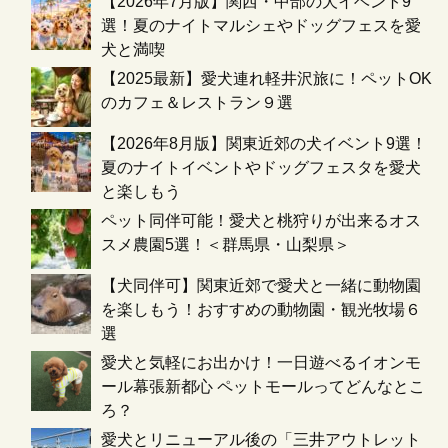
【2026年7月版】関西・中部の犬イベント9
選！夏のナイトマルシェやドッグフェスを愛
犬と満喫
【2025最新】愛犬連れ軽井沢旅に！ペットOK
のカフェ＆レストラン９選
【2026年8月版】関東近郊の犬イベント9選！
夏のナイトイベントやドッグフェスタを愛犬
と楽しもう
ペット同伴可能！愛犬と桃狩りが出来るオス
スメ農園5選！＜群馬県・山梨県＞
【犬同伴可】関東近郊で愛犬と一緒に動物園
を楽しもう！おすすめの動物園・観光牧場６
選
愛犬と気軽にお出かけ！一日遊べるイオンモ
ール幕張新都心 ペットモールってどんなとこ
ろ？
愛犬とリニューアル後の「三井アウトレット