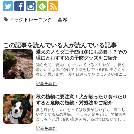
ドッグトレーニング
希
この記事を読んでいる人が読んでいる記事
愛犬のノミダニ予防は冬にも必要！？その
理由とおすすめの予防グッズをご紹介
知らぬ間に愛犬にくっついているノミやダニ。夏や
暖かい間は気にかけて予防をしている飼い主さんが
多いと思います。 夏とは違って冬にはノミやダニ...
記事を読む
秋の植物に要注意！犬が触ったり食べたり
すると危険な植物・対処法をご紹介
夏も終わり、犬にとっては散歩がしやすく、過ごし
やすくなる秋の季節。 ちょっと足を延ばして散歩を
楽しもうと思う飼い主さんもいるのではないでし...
記事を読む