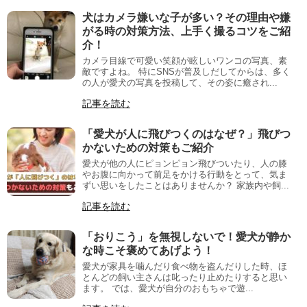
犬はカメラ嫌いな子が多い？その理由や嫌
がる時の対策方法、上手く撮るコツをご紹
介！
カメラ目線で可愛い笑顔が眩しいワンコの写真、素
敵ですよね。 特にSNSが普及しだしてからは、多く
の人が愛犬の写真を投稿して、その姿に癒され...
記事を読む
「愛犬が人に飛びつくのはなぜ？」飛びつ
かないための対策もご紹介
愛犬が他の人にピョンピョン飛びついたり、人の膝
やお腹に向かって前足をかける行動をとって、気ま
ずい思いをしたことはありませんか？ 家族内や飼...
記事を読む
「おりこう」を無視しないで！愛犬が静か
な時こそ褒めてあげよう！
愛犬が家具を噛んだり食べ物を盗んだりした時、ほ
とんどの飼い主さんは叱ったり止めたりすると思い
ます。 では、愛犬が自分のおもちゃで遊...