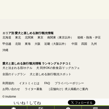
エリア別 愛犬と楽しめる旅行/観光情報
北海道
東北
北関東
東京
南関東（東京以外）
箱根・熱海・伊豆
甲信越
北陸
東海
大阪
近畿（大阪以外）
中国
四国
九州
沖縄
愛犬と楽しめる旅行/観光情報 ランキング＆クチコミ
犬と泊まれる宿/ホテル
犬 同伴OKの飲食店/ドッグカフェ
全国のドッグラン
犬と楽しめる旅行/観光スポット
利用規約
イヌトミィとは
FAQ
プライバシーポリシー
お問い合わせ
ライター募集
［店舗向け］求人掲載のご案内
© inutome
いいね！してね