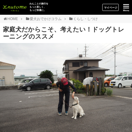
イヌトミィ
わんことの旅行を
もっと楽しく、
マイページ
もっと快適に。
HOME
愛犬おでかけコラム
くらし・しつけ
家庭犬だからこそ、考えたい！ドッグトレ
ーニングのススメ