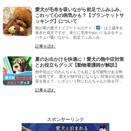
愛犬が毛布を吸いながら前足でふみふみ、
これって心の病気かも？【ブランケットサ
ッキング】について
我が家の愛犬トイプードルのテト（
）は２歳半を
過ぎた成犬ですが、未だに毛布やぬいぐるみをチュ
パチュパ吸いながら、前足でふみふみ...
記事を読む
夏のお出かけを快適に！愛犬の熱中症対策
とお役立ちグッズ【動物看護師が解説】
熱中症はどのわんちゃんでも起こる可能性がある怖
い病気です。 愛犬が熱中症にならない対策や応急処
置を覚えて、いざという時にわんちゃんの命を守...
記事を読む
スポンサーリンク