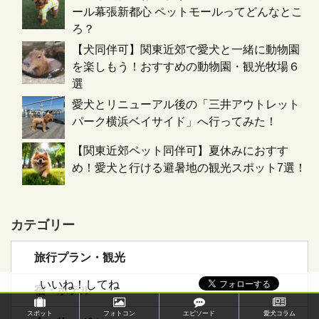
ール幕張新都心 ペットモールってどんなとこ
ろ？
【犬同伴可】関東近郊で愛犬と一緒に動物園
を楽しもう！おすすめの動物園・観光牧場６
選
愛犬とリニューアル後の「三井アウトレット
パーク横浜ベイサイド」へ行ってみた！
【関東近郊ペット同伴可】夏休みにおすす
め！愛犬と行ける避暑地の観光スポット7選！
カテゴリー
旅行プラン・観光
いいね！してね
宿・ホテル
スポット
フォトコン
エピソード
愛犬コラム