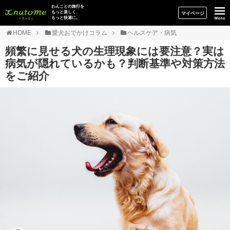
イヌトミィ
わんことの旅行を
もっと楽しく、
マイページ
もっと快適に。
HOME
愛犬おでかけコラム
ヘルスケア・病気
頻繁に見せる犬の生理現象には要注意？実は
病気が隠れているかも？判断基準や対策方法
をご紹介