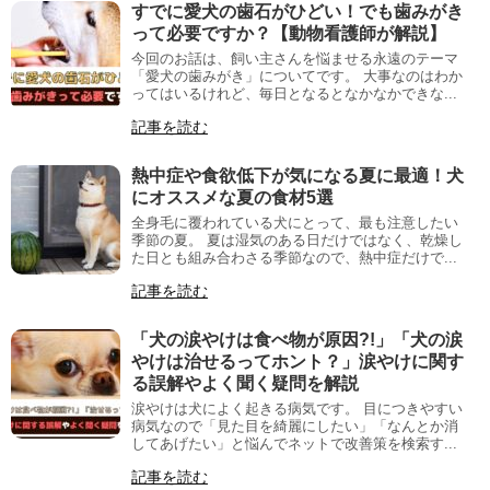
すでに愛犬の歯石がひどい！でも歯みがき
って必要ですか？【動物看護師が解説】
今回のお話は、飼い主さんを悩ませる永遠のテーマ
「愛犬の歯みがき」についてです。 大事なのはわか
ってはいるけれど、毎日となるとなかなかできな...
記事を読む
熱中症や食欲低下が気になる夏に最適！犬
にオススメな夏の食材5選
全身毛に覆われている犬にとって、最も注意したい
季節の夏。 夏は湿気のある日だけではなく、乾燥し
た日とも組み合わさる季節なので、熱中症だけで...
記事を読む
「犬の涙やけは食べ物が原因?!」「犬の涙
やけは治せるってホント？」涙やけに関す
る誤解やよく聞く疑問を解説
涙やけは犬によく起きる病気です。 目につきやすい
病気なので「見た目を綺麗にしたい」「なんとか消
してあげたい」と悩んでネットで改善策を検索す...
記事を読む