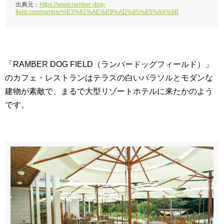
出典元：
https://www.ramber-dog-
field.com/ramber%E3%81%AE%E9%AD%85%E5%8A%9B
「RAMBER DOG FIELD（ランバードッグフィールド）」
のカフェ・レストランはテラスの白いパラソルとモダンな
建物が素敵で、まるで大型リゾートホテルに来たかのよう
です。