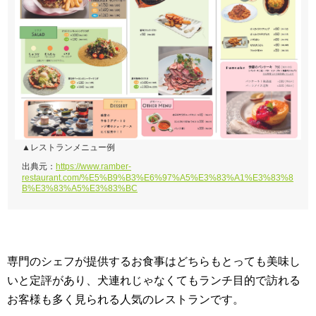
▲レストランメニュー例
出典元：
https://www.ramber-
restaurant.com/%E5%B9%B3%E6%97%A5%E3%83%A1%E3%83%8
B%E3%83%A5%E3%83%BC
専門のシェフが提供するお食事はどちらもとっても美味し
いと定評があり、犬連れじゃなくてもランチ目的で訪れる
お客様も多く見られる人気のレストランです。