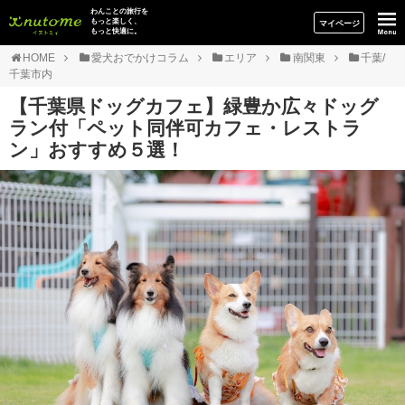
イヌトミィ
わんことの旅行を
もっと楽しく、
マイページ
もっと快適に。
HOME
愛犬おでかけコラム
エリア
南関東
千葉/
千葉市内
【千葉県ドッグカフェ】緑豊か広々ドッグ
ラン付「ペット同伴可カフェ・レストラ
ン」おすすめ５選！