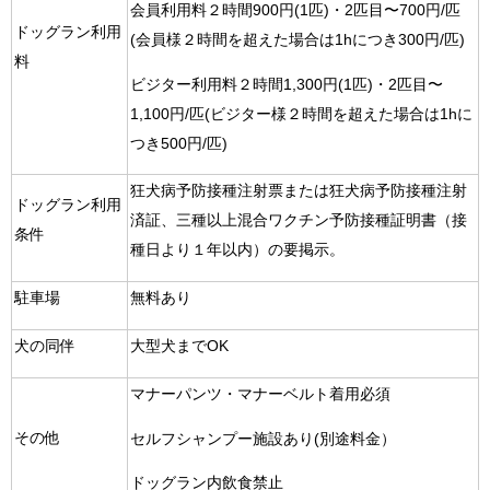
会員利用料２時間900円(1匹)・2匹目〜700円/匹
ドッグラン利用
(会員様２時間を超えた場合は1hにつき300円/匹)
料
ビジター利用料２時間1,300円(1匹)・2匹目〜
1,100円/匹(ビジター様２時間を超えた場合は1hに
つき500円/匹)
狂犬病予防接種注射票または狂犬病予防接種注射
ドッグラン利用
済証、三種以上混合ワクチン予防接種証明書（接
条件
種日より１年以内）の要掲示。
駐車場
無料あり
犬の同伴
大型犬までOK
マナーパンツ・マナーベルト着用必須
その他
セルフシャンプー施設あり(別途料金）
ドッグラン内飲食禁止