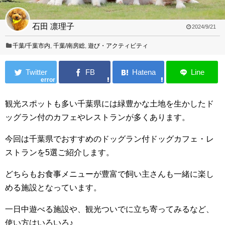
石田 凛理子
2024/9/21
千葉/千葉市内
,
千葉/南房総
,
遊び・アクティビティ
error
観光スポットも多い千葉県には緑豊かな土地を生かしたド
ッグラン付のカフェやレストランが多くあります。
今回は千葉県でおすすめのドッグラン付ドッグカフェ・レ
ストランを5選ご紹介します。
どちらもお食事メニューが豊富で飼い主さんも一緒に楽し
める施設となっています。
一日中遊べる施設や、観光ついでに立ち寄ってみるなど、
使い方はいろいろ♪