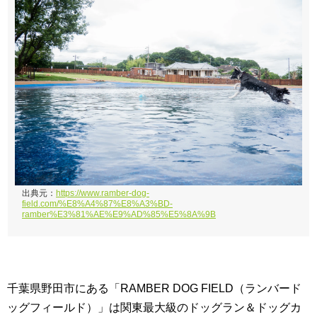
出典元：
https://www.ramber-dog-
field.com/%E8%A4%87%E8%A3%BD-
ramber%E3%81%AE%E9%AD%85%E5%8A%9B
千葉県野田市にある「RAMBER DOG FIELD（ランバード
ッグフィールド）」は関東最大級のドッグラン＆ドッグカ