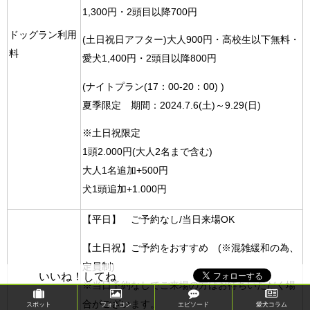
1,300円・2頭目以降700円
ドッグラン利用
(土日祝日アフター)大人900円・高校生以下無料・
料
愛犬1,400円・2頭目以降800円
(ナイトプラン(17：00-20：00) )
夏季限定 期間：2024.7.6(土)～9.29(日)
※土日祝限定
1頭2.000円(大人2名まで含む)
大人1名追加+500円
犬1頭追加+1.000円​
【平日】 ご予約なし/当日来場OK
​【土日祝】ご予約をおすすめ (※混雑緩和の為、
定員制)
いいね！してね
​※当日予約なしでご来場の方はお待ちいただく場
合がございます。
スポット
フォトコン
エピソード
愛犬コラム