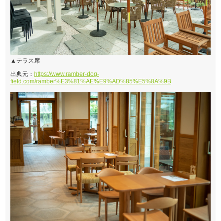
▲テラス席
出典元：
https://www.ramber-dog-
field.com/ramber%E3%81%AE%E9%AD%85%E5%8A%9B