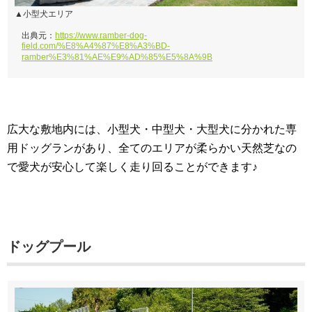
▲小型犬エリア
出典元：
https://www.ramber-dog-
field.com/%E8%A4%87%E8%A3%BD-
ramber%E3%81%AE%E9%AD%85%E5%8A%9B
広大な敷地内には、小型犬・中型犬・大型犬に分かれた専
用ドッグランがあり、全てのエリアが柔らかい天然芝なの
で愛犬が安心して楽しく走り回ることができます♪
ドッグプール