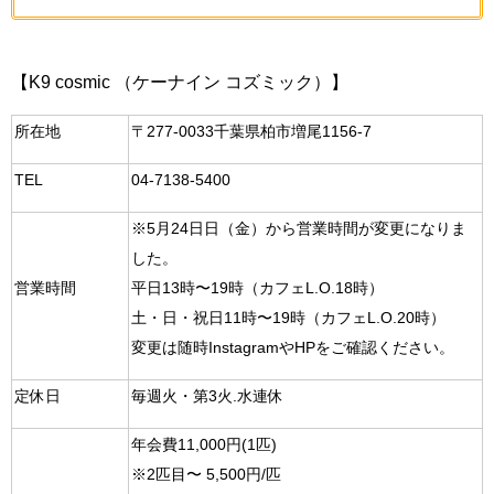
【K9 cosmic （ケーナイン コズミック）】
所在地
〒277-0033千葉県柏市増尾1156-7
TEL
04-7138-5400
※5月24日日（金）から営業時間が変更になりま
した。
営業時間
平日13時〜19時（カフェL.O.18時）
土・日・祝日11時〜19時（カフェL.O.20時）
変更は随時InstagramやHPをご確認ください。
定休日
毎週火・第3火.水連休
年会費11,000円(1匹)
※2匹目〜 5,500円/匹