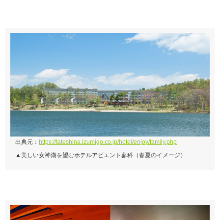
出典元：
https://tateshina.izumigo.co.jp/hotel/enjoy/family.php
▲美しい女神湖を望むホテルアビエント蓼科（春夏のイメージ）