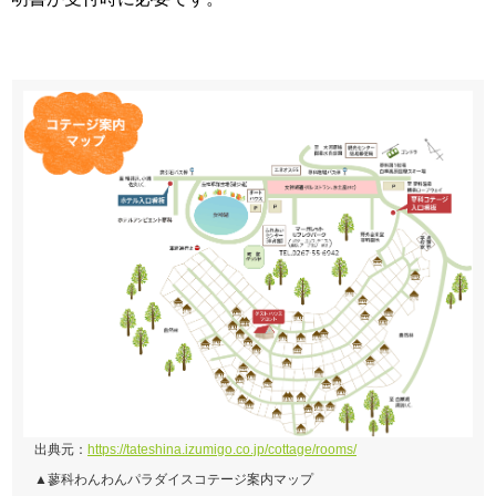
出典元：
https://tateshina.izumigo.co.jp/cottage/rooms/
▲蓼科わんわんパラダイスコテージ案内マップ