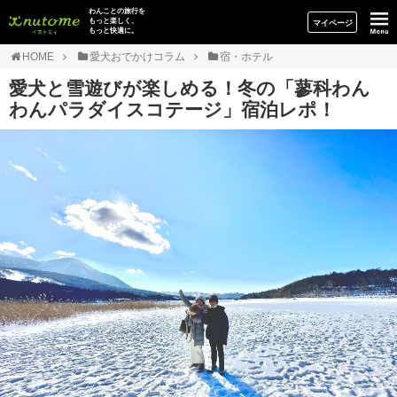
イヌトミィ
わんことの旅行を
もっと楽しく、
マイページ
もっと快適に。
HOME
愛犬おでかけコラム
宿・ホテル
愛犬と雪遊びが楽しめる！冬の「蓼科わん
わんパラダイスコテージ」宿泊レポ！