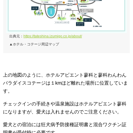
出典元：
https://tateshina.izumigo.co.jp/about/
▲ホテル・コテージ周辺マップ
上の地図のように、
ホテルアビエント蓼科
と蓼科わんわん
パラダイスコテージは１kmほど離れた場所に位置していま
す。
チェックインの手続きや温泉施設は
ホテルアビエント蓼科
になりますが、愛犬は入れませんのでご注意ください。
愛犬との宿泊には狂犬病予防接種証明書と混合ワクチン証
明書が受付時に必要です。