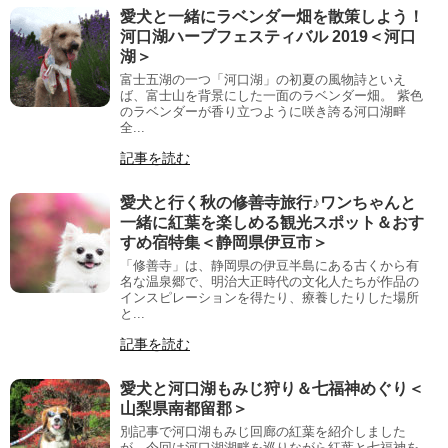
愛犬と一緒にラベンダー畑を散策しよう！
河口湖ハーブフェスティバル 2019＜河口
湖＞
富士五湖の一つ「河口湖」の初夏の風物詩といえ
ば、富士山を背景にした一面のラベンダー畑。 紫色
のラベンダーが香り立つように咲き誇る河口湖畔
全...
記事を読む
愛犬と行く秋の修善寺旅行♪ワンちゃんと
一緒に紅葉を楽しめる観光スポット＆おす
すめ宿特集＜静岡県伊豆市＞
「修善寺」は、静岡県の伊豆半島にある古くから有
名な温泉郷で、明治大正時代の文化人たちが作品の
インスピレーションを得たり、療養したりした場所
と...
記事を読む
愛犬と河口湖もみじ狩り＆七福神めぐり＜
山梨県南都留郡＞
別記事で河口湖もみじ回廊の紅葉を紹介しました
が、今回は河口湖湖畔を巡りながら紅葉と七福神を