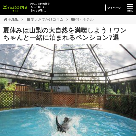
イヌトミィ
わんことの旅行を
もっと楽しく、
マイページ
もっと快適に。
HOME
愛犬おでかけコラム
宿・ホテル
夏休みは山梨の大自然を満喫しよう！ワン
ちゃんと一緒に泊まれるペンション7選