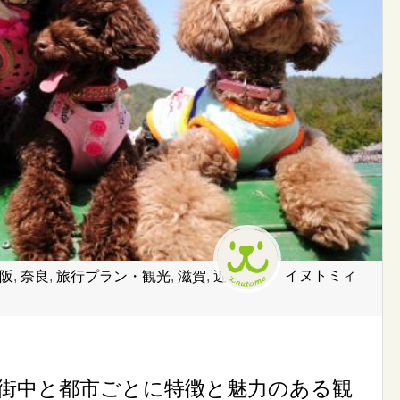
イヌトミィ
阪
,
奈良
,
旅行プラン・観光
,
滋賀
,
近
街中と都市ごとに特徴と魅力のある観