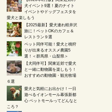
犬イベント9選！夏のナイト
イベントやドッグフェスタを
愛犬と楽しもう
【2025最新】愛犬連れ軽井沢
旅に！ペットOKのカフェ＆
レストラン９選
ペット同伴可能！愛犬と桃狩
りが出来るオススメ農園5
選！＜群馬県・山梨県＞
【犬同伴可】関東近郊で愛犬
と一緒に動物園を楽しもう！
おすすめの動物園・観光牧場
６選
愛犬と気軽にお出かけ！一日
遊べるイオンモール幕張新都
心 ペットモールってどんなと
ころ？