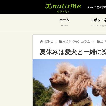
イヌトミィ
わんことの旅
ホーム
スポット
Home
Search Sight
HOME
愛犬おでかけコラム
エ
夏休みは愛犬と一緒に楽