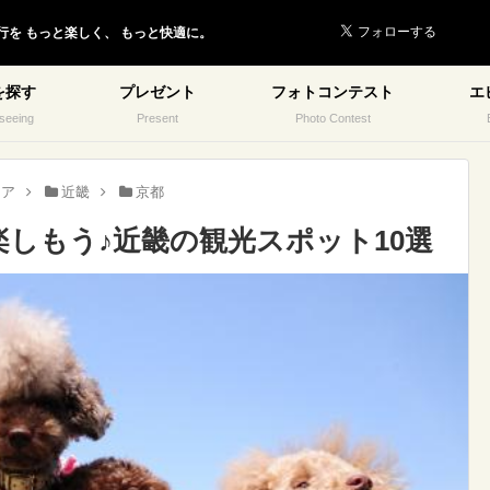
行を
もっと楽しく、
もっと快適に。
を探す
プレゼント
フォトコンテスト
エ
seeing
Present
Photo Contest
リア
近畿
京都
しもう♪近畿の観光スポット10選