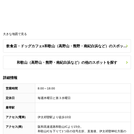
大きな地図で見る
飲食店・ドッグカフェx和歌山（高野山・熊野・南紀白浜など）のスポット一覧
和歌山（高野山・熊野・南紀白浜など）の他のスポットを探す
詳細情報
営業時間
8:00～18:00
定休日
毎週木曜日と第３水曜日
最寄駅
アクセス(電車)
伊太祁曽駅より徒歩10分
アクセス(車)
阪和高速道路和歌山ICより15分。
和歌山ICを下りて1つ目の信号左折、直進後、伊太祁曽神社方面の