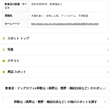
飲食店の設備・サー
店内犬同伴OK、駐車場あり
ビス
雰囲気
犬連れ多い、女性に人気、アットホーム、子供歓迎
ホームページ
http://rose.ruru.ne.jp/camera-angle/cafelafamille/home.html
スポット
トップ
写真
クチコミ
周辺
スポット
飲食店・ドッグカフェx和歌山（高野山・熊野・南紀白浜など）のスポット一覧
和歌山（高野山・熊野・南紀白浜など）の他のスポットを探す