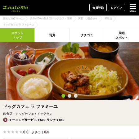
犬と一緒に旅行しよう! イヌトミィ
会員登録
ログイン
愛犬と旅行 ホーム
犬 同伴OKの飲食店/ドッグカフェ 情報
関西（大阪以外）
和歌山
ドッグカフェ ラ ファミーユ
スポット
周辺
写真
クチコミ
トップ
スポット
ドッグカフェ ラ ファミーユ
飲食店・ドッグカフェ / ドッグラン
モーニングサービス￥500 ランチ￥850
0.0
0
クチコミ
件