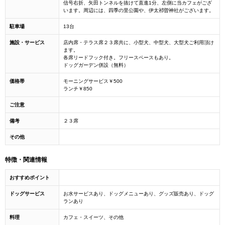
信号右折、矢田トンネルを抜けて直進1分、左側に当カフェがござ
います。周辺には、四季の里公園や、伊太祁曽神社がございます。
駐車場
13台
施設・サービス
店内席・テラス席２３席共に、小型犬、中型犬、大型犬ご利用頂け
ます。
各席リードフック付き。フリースペースもあり。
ドッグガーデン併設（無料）
価格帯
モーニングサービス￥500
ランチ￥850
ご注意
備考
２３席
その他
特徴・関連情報
おすすめポイント
ドッグサービス
お水サービスあり、ドッグメニューあり、グッズ販売あり、ドッグ
ランあり
料理
カフェ・スイーツ、その他