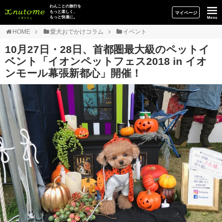
イヌトミィ
わんことの旅行を
もっと楽しく、
マイページ
もっと快適に。
HOME
愛犬おでかけコラム
イベント
10月27日・28日、首都圏最大級のペットイ
ベント「イオンペットフェス2018 in イオ
ンモール幕張新都心」開催！