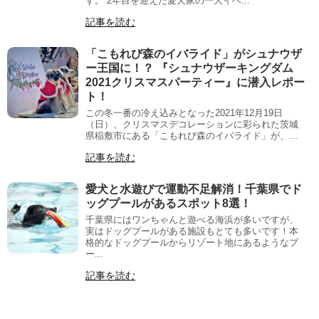
す。 2年目を迎えた愛犬家の一大イベ...
記事を読む
「こもれび森のイバライド」がシュナウザ
ー王国に！？ 『シュナウザーキングダム
2021クリスマスパーティー』に潜入レポー
ト！
この冬一番の冷え込みとなった2021年12月19日
（日）、クリスマスデコレーションに彩られた茨城
県稲敷市にある「こもれび森のイバライド」が、...
記事を読む
愛犬と水遊びで運動不足解消！千葉県でド
ッグプールがあるスポット8選！
千葉県にはワンちゃんと遊べる海浜が多いですが、
実はドッグプールがある施設もとても多いです！本
格的なドッグプールからリゾート地にあるようなプ
ー...
記事を読む