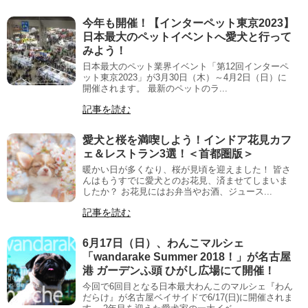
今年も開催！【インターペット東京2023】
日本最大のペットイベントへ愛犬と行って
みよう！
日本最大のペット業界イベント「第12回インターペ
ット東京2023」が3月30日（木）～4月2日（日）に
開催されます。 最新のペットのラ...
記事を読む
愛犬と桜を満喫しよう！インドア花見カフ
ェ＆レストラン3選！＜首都圏版＞
暖かい日が多くなり、桜が見頃を迎えました！ 皆さ
んはもうすでに愛犬とのお花見、済ませてしまいま
したか？ お花見にはお弁当やお酒、ジュース...
記事を読む
6月17日（日）、わんこマルシェ
「wandarake Summer 2018！」が名古屋
港 ガーデンふ頭 ひがし広場にて開催！
今回で6回目となる日本最大わんこのマルシェ『わん
だらけ』が名古屋ベイサイドで6/17(日)に開催されま