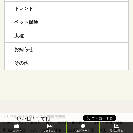
トレンド
ペット保険
犬種
お知らせ
その他
エリア別 愛犬と楽しめる旅行/観光情報
いいね！してね
北海道
東北
北関東
東京
南関東（東京以外）
箱根・熱海・伊豆
甲信越
北陸
東海
大阪
近畿（大阪以外）
中国
四国
九州
スポット
フォトコン
エピソード
愛犬コラム