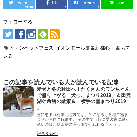
error
フォローする
イオンペットフェス
,
イオンモール幕張新都心
ちて
ぃる
この記事を読んでいる人が読んでいる記事
愛犬と冬の秋田へ！たくさんのワンちゃん
で盛り上がる「犬っこまつり2019」＆田沢
湖や角館の散策＆「横手の雪まつり2019
」
雪に恵まれた東北地方では、冬になると各地で雪ま
つりが開催されます。 その中でも特に愛犬家に縁が
深いのは、秋田県の湯沢市で行われる「犬っ...
記事を読む