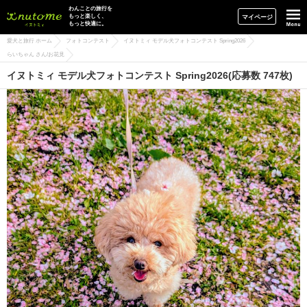
イヌトミィ
わんことの旅行を
もっと楽しく、
マイページ
もっと快適に。
愛犬と旅行 ホーム
フォトコンテスト
イヌトミィ モデル犬フォトコンテスト Spring2026
らいちゃん さん/お花見
イヌトミィ モデル犬フォトコンテスト Spring2026(応募数 747枚)