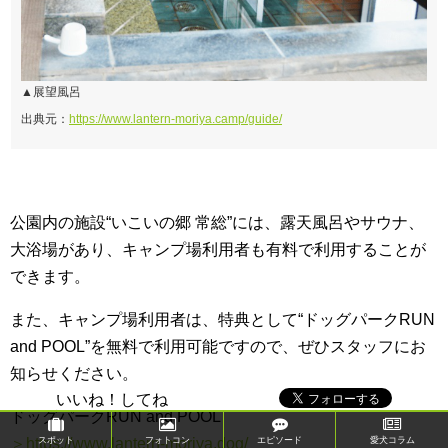
▲展望風呂
出典元：
https://www.lantern-moriya.camp/guide/
公園内の施設“いこいの郷 常総”には、露天風呂やサウナ、
大浴場があり、キャンプ場利用者も有料で利用することが
できます。
また、キャンプ場利用者は、特典として“ドッグパークRUN
and POOL”を無料で利用可能ですので、ぜひスタッフにお
知らせください。
いいね！してね
ドッグパークRUN and POOL
＞https://www.lantern-moriya.dog/
スポット
フォトコン
エピソード
愛犬コラム