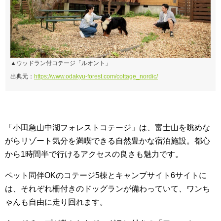
▲ウッドラン付コテージ「ルオント」
出典元：
https://www.odakyu-forest.com/cottage_nordic/
「小田急山中湖フォレストコテージ」は、富士山を眺めな
がらリゾート気分を満喫できる自然豊かな宿泊施設。都心
から1時間半で行けるアクセスの良さも魅力です。
ペット同伴OKのコテージ5棟とキャンプサイト6サイトに
は、それぞれ柵付きのドッグランが備わっていて、ワンち
ゃんも自由に走り回れます。