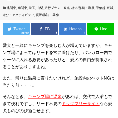
北関東
,
南関東
,
埼玉
,
山梨
,
旅行プラン・観光
,
栃木/那須・塩原
,
甲信越
,
茨城
,
遊び・アクティビティ
,
長野/諏訪・昼神
error
愛犬と一緒にキャンプを楽しむ人が増えていますが、キャ
ンプ場によってはリードを常に着けたり、バンガロー内で
ケージに入れる必要があったりと、愛犬の自由が制限され
ることがありますよね。
また、帰りに温泉に寄りたいけれど、施設内のペットNGは
当たり前・・・。
そんなとき、
キャンプ場に温泉
があれば、交代で入浴もで
きて便利ですし、リード不要の
ドッグフリーサイト
なら愛
犬ものびのび過ごせます。