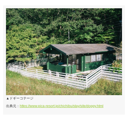
▲ドギーコテージ
出典元：
https://www.pica-resort.jp/chichibu/stay/site/doggy.html