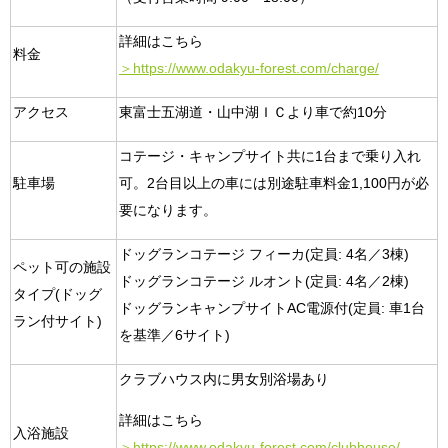
詳細はこちら
料金
＞https://www.odakyu-forest.com/charge/
アクセス
東富士五湖道・山中湖ＩＣより車で約10分
コテージ・キャンプサイト共に1台まで乗り入れ
駐車場
可。2台目以上の車には別途駐車料金1,100円が必
要になります。
ドッグランコテージ フィーカ(定員: 4名／3棟)
ペット可の施設
ドッグランコテージ ルオント(定員: 4名／2棟)
タイプ(ドッグ
ドッグランキャンプサイトAC電源付(定員: 車1台
ラン付サイト)
を基準／6サイト)
クラブハウス内に男女別浴場あり
詳細はこちら
入浴施設
＞https://www.odakyu-forest.com/clubhouse/