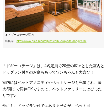
▲ドギーコテージ室内
出典元：
https://www.pica-resort.jp/chichibu/stay/site/doggy.html
「ドギーコテージ」は、4名定員で20畳の広々とした室内と
ドッグラン付きのお庭もあってワンちゃんも大喜び！
室内にはペットアメニティやペットケージも完備され、最
大3頭まで同伴OKですので、ペットファミリーにはぴった
りです♪
他にも、ドッグラン付ではありませんが、ペット可