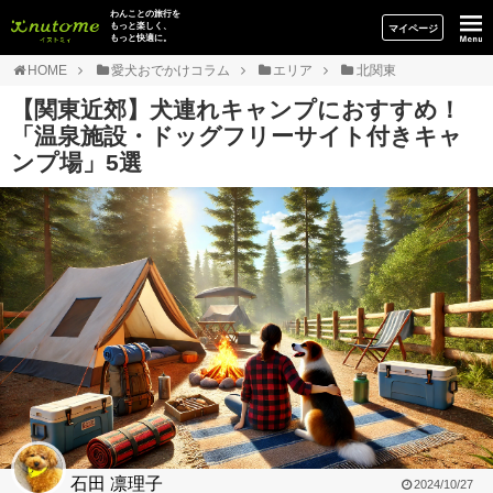
イヌトミィ
わんことの旅行を
もっと楽しく、
マイページ
もっと快適に。
HOME
愛犬おでかけコラム
エリア
北関東
【関東近郊】犬連れキャンプにおすすめ！
「温泉施設・ドッグフリーサイト付きキャ
ンプ場」5選
石田 凛理子
2024/10/27