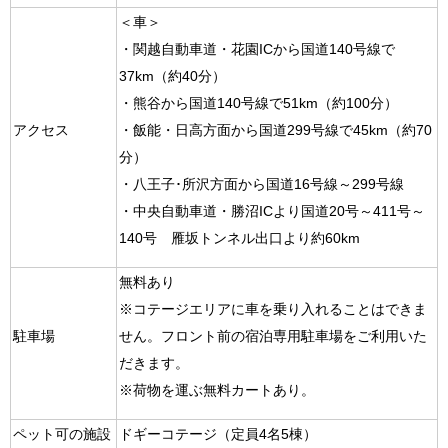
＜車＞
・関越自動車道・花園ICから国道140号線で
37km（約40分）
・熊谷から国道140号線で51km（約100分）
アクセス
・飯能・日高方面から国道299号線で45km（約70
分）
・八王子･所沢方面から国道16号線～299号線
・中央自動車道・勝沼ICより国道20号～411号～
140号 雁坂トンネル出口より約60km
無料あり
※コテージエリアに車を乗り入れることはできま
駐車場
せん。フロント前の宿泊専用駐車場をご利用いた
だきます。
※荷物を運ぶ無料カートあり。
ペット可の施設
ドギーコテージ（定員4名5棟）