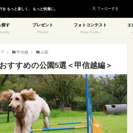
行を
もっと楽しく、
もっと快適に。
を探す
プレゼント
フォトコンテスト
エ
seeing
Present
Photo Contest
リア
甲信越
山梨
おすすめの公園5選＜甲信越編＞