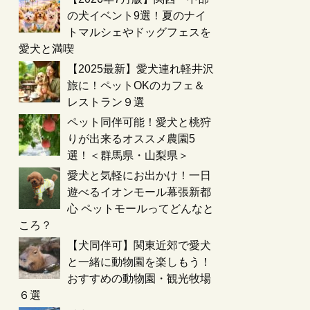
の犬イベント9選！夏のナイ
トマルシェやドッグフェスを
愛犬と満喫
【2025最新】愛犬連れ軽井沢
旅に！ペットOKのカフェ＆
レストラン９選
ペット同伴可能！愛犬と桃狩
りが出来るオススメ農園5
選！＜群馬県・山梨県＞
愛犬と気軽にお出かけ！一日
遊べるイオンモール幕張新都
心 ペットモールってどんなと
ころ？
【犬同伴可】関東近郊で愛犬
と一緒に動物園を楽しもう！
おすすめの動物園・観光牧場
６選