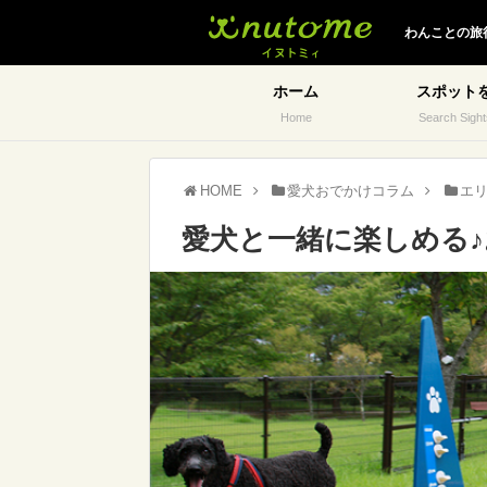
イヌトミィ
わんことの旅
ホーム
スポット
Home
Search Sight
HOME
愛犬おでかけコラム
エ
愛犬と一緒に楽しめる♪