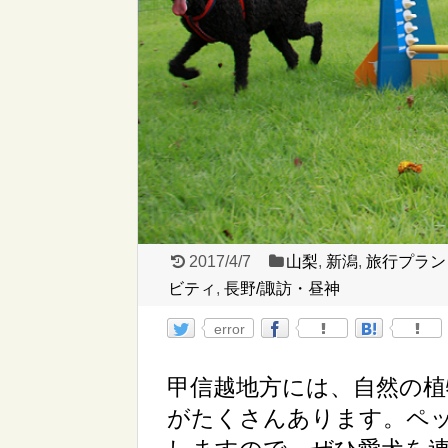
2017/4/7
山梨
,
新潟
,
旅行プラン
ビティ
,
長野/諏訪・昼神
error
甲信越地方には、自然の
がたくさんあります。ペ