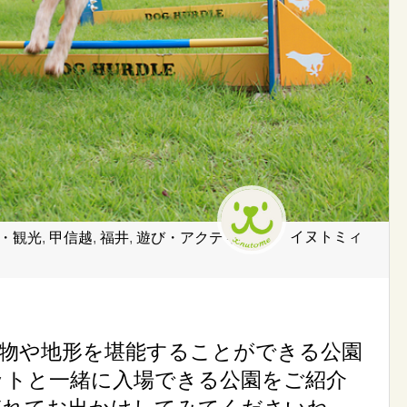
イヌトミィ
・観光
,
甲信越
,
福井
,
遊び・アクティ
植物や地形を堪能することができる公園
ットと一緒に入場できる公園をご紹介