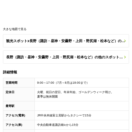
大きな地図で見る
観光スポットx長野（諏訪・昼神・安曇野・上田・野尻湖・松本など）のスポット一覧
長野（諏訪・昼神・安曇野・上田・野尻湖・松本など）の他のスポットを探す
詳細情報
営業時間
9:00～17:00（7月～8月は18:00まで）
定休日
火曜、祝日の翌日、年末年始、ゴールデンウィーク明け。
夏季は無休開園
最寄駅
アクセス(電車)
JR中央本線富士見駅からタクシーで15分
アクセス(車)
中央自動車道諏訪南Icから15分