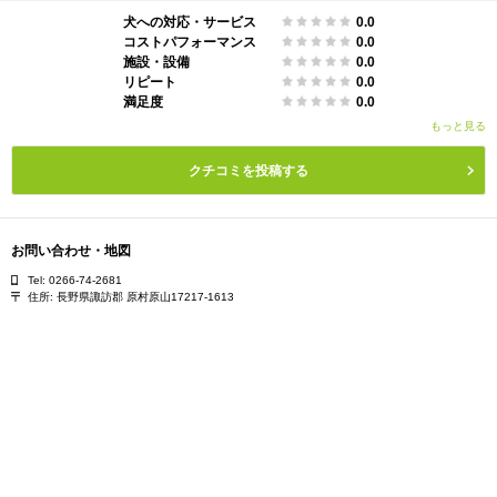
犬への対応・サービス
0.0
コストパフォーマンス
0.0
施設・設備
0.0
リピート
0.0
満足度
0.0
もっと見る
クチコミを投稿する
お問い合わせ・地図
Tel: 0266-74-2681
住所:
長野県諏訪郡 原村原山17217-1613