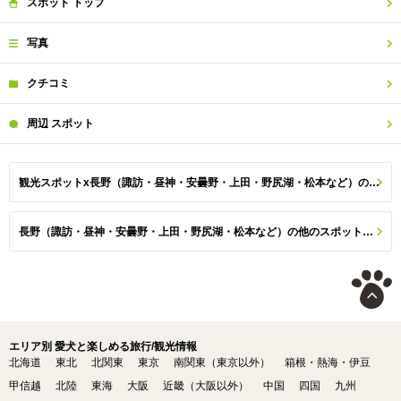
スポット
トップ
写真
クチコミ
周辺
スポット
観光スポットx長野（諏訪・昼神・安曇野・上田・野尻湖・松本など）のスポット一覧
長野（諏訪・昼神・安曇野・上田・野尻湖・松本など）の他のスポットを探す
エリア別 愛犬と楽しめる旅行/観光情報
北海道
東北
北関東
東京
南関東（東京以外）
箱根・熱海・伊豆
甲信越
北陸
東海
大阪
近畿（大阪以外）
中国
四国
九州