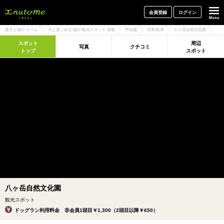
犬と一緒に旅行しよう! イヌトミィ
会員登録
ログイン
愛犬と旅行 ホーム
犬と楽しめる 旅行/観光スポット 情報
甲信越
長野/松本
八ヶ岳自然文化園
スポット
周辺
写真
クチコミ
トップ
スポット
八ヶ岳自然文化園
観光スポット
ドッグラン利用料金 非会員1頭目￥1,300（2頭目以降￥650）