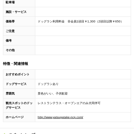
駐車場
施設・サービス
価格帯
ドッグラン利用料金 非会員1頭目￥1,300（2頭目以降￥650）
ご注意
備考
その他
特徴・関連情報
おすすめポイント
ドッグサービス
ドッグランあり
雰囲気
景色がいい、子供歓迎
観光スポットのドッ
レストランテラス・オープンエアのみ犬同伴可
グサービス
ホームページ
http://www.yatsugatake-ncp.com/