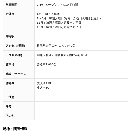
営業時間
9:30～シーズンごとの終了時間
定休日
4月～10月：無休
1～3月：毎週月曜日(月曜日が祝日の場合は翌日)
11月：毎週月曜日と月後半の平日
12月：毎週月曜日と月前半の平日
最寄駅
アクセス(電車)
長岡駅大手口からバスで40分
アクセス(車)
関越（北陸）自動車道長岡ICから10分
駐車場
普通車2,000台
施設・サービス
価格帯
大人￥410
小人￥80
ご注意
備考
その他
特徴・関連情報