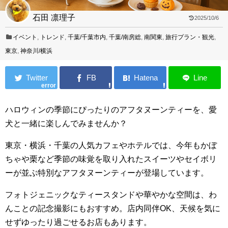
石田 凛理子
2025/10/6
イベント
,
トレンド
,
千葉/千葉市内
,
千葉/南房総
,
南関東
,
旅行プラン・観光
,
東京
,
神奈川/横浜
error
ハロウィンの季節にぴったりのアフタヌーンティーを、愛
犬と一緒に楽しんでみませんか？
東京・横浜・千葉の人気カフェやホテルでは、今年もかぼ
ちゃや栗など季節の味覚を取り入れたスイーツやセイボリ
ーが並ぶ特別なアフタヌーンティーが登場しています。
フォトジェニックなティースタンドや華やかな空間は、わ
んことの記念撮影にもおすすめ。店内同伴OK、天候を気に
せずゆったり過ごせるお店もあります。