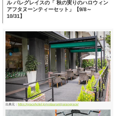
ル パレグレイスの「 秋の実りのハロウィン
アフタヌーンティーセット」【9/8～
10/31】
出典元：
https://gracehotel.jp/restaurant/palaisgrace/