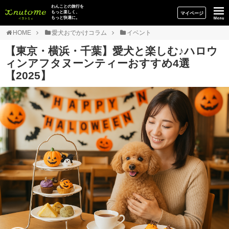
イヌトミィ
わんことの旅行を
もっと楽しく、
マイページ
もっと快適に。
HOME
愛犬おでかけコラム
イベント
【東京・横浜・千葉】愛犬と楽しむ♪ハロウ
ィンアフタヌーンティーおすすめ4選
【2025】