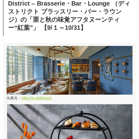
District – Brasserie・Bar・Lounge （ディ
ストリクト ブラッスリー・バー・ラウン
ジ）の「栗と秋の味覚アフタヌーンティ
ー“紅葉”」 【9/１～10/31】
出典元：
https://x.gd/kAoaS