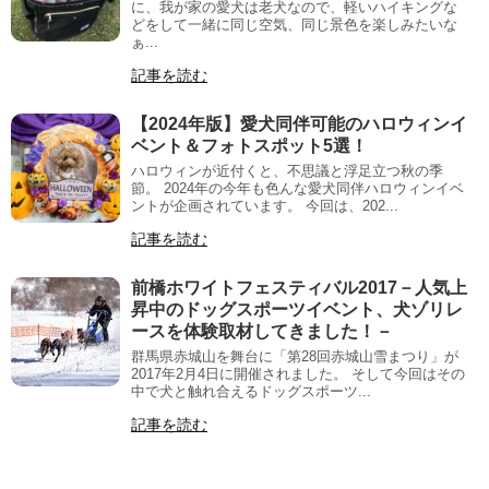
に、我が家の愛犬は老犬なので、軽いハイキングな
どをして一緒に同じ空気、同じ景色を楽しみたいな
ぁ...
記事を読む
【2024年版】愛犬同伴可能のハロウィンイ
ベント＆フォトスポット5選！
ハロウィンが近付くと、不思議と浮足立つ秋の季
節。 2024年の今年も色んな愛犬同伴ハロウィンイベ
ントが企画されています。 今回は、202...
記事を読む
前橋ホワイトフェスティバル2017－人気上
昇中のドッグスポーツイベント、犬ゾリレ
ースを体験取材してきました！－
群馬県赤城山を舞台に「第28回赤城山雪まつり」が
2017年2月4日に開催されました。 そして今回はその
中で犬と触れ合えるドッグスポーツ...
記事を読む