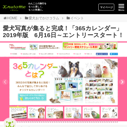
イヌトミィ
わんことの旅行を
もっと楽しく、
マイページ
もっと快適に。
HOME
愛犬おでかけコラム
イベント
愛犬写真が集ると完成！「365カレンダー」
2019年版 6月16日～エントリースタート！