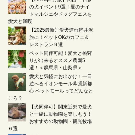
の犬イベント9選！夏のナイ
トマルシェやドッグフェスを
愛犬と満喫
【2025最新】愛犬連れ軽井沢
旅に！ペットOKのカフェ＆
レストラン９選
ペット同伴可能！愛犬と桃狩
りが出来るオススメ農園5
選！＜群馬県・山梨県＞
愛犬と気軽にお出かけ！一日
遊べるイオンモール幕張新都
心 ペットモールってどんなと
ころ？
【犬同伴可】関東近郊で愛犬
と一緒に動物園を楽しもう！
おすすめの動物園・観光牧場
６選