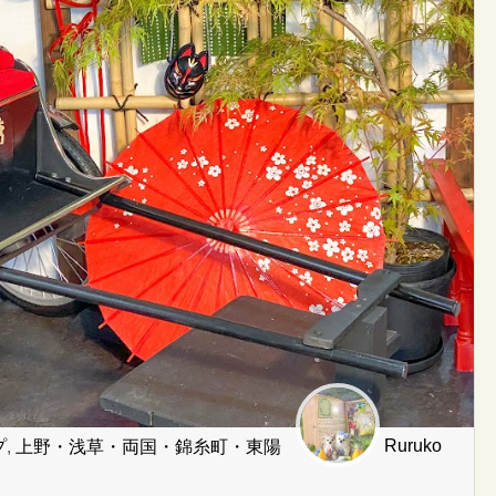
Ruruko
プ
,
上野・浅草・両国・錦糸町・東陽