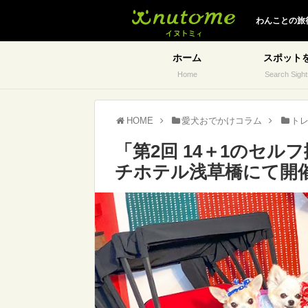
イヌトミィ
わんことの旅
ホーム
スポット
Home
Search Sight
HOME
愛犬おでかけコラム
ト
「第2回 14＋1のセル
チホテル浅草橋にて開