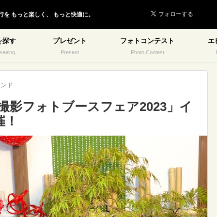
行を
もっと楽しく、
もっと快適に。
を探す
プレゼント
フォトコンテスト
エ
seeing
Present
Photo Contest
レンド
フ撮影フォトブースフェア2023」イ
催！