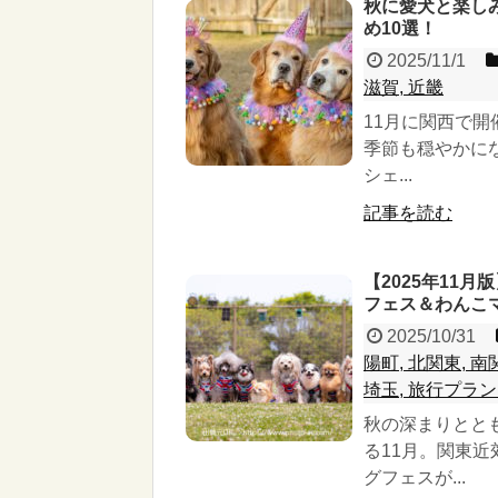
秋に愛犬と楽し
め10選！
2025/11/1
滋賀, 近畿
11月に関西で
季節も穏やかに
シェ...
記事を読む
【2025年11
フェス＆わんこ
2025/10/31
陽町, 北関東,
埼玉, 旅行プラン
秋の深まりとと
る11月。関東
グフェスが...