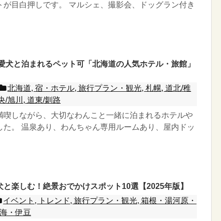
トが目白押しです。 マルシェ、撮影会、ドッグラン付き
新】愛犬と泊まれるペット可「北海道の人気ホテル・旅館」
北海道, 宿・ホテル, 旅行プラン・観光, 札幌, 道北/稚
道央/旭川, 道東/釧路
満喫しながら、大切なわんこと一緒に泊まれるホテルや
した。 温泉あり、わんちゃん専用ルームあり、屋内ドッ
と楽しむ！絶景おでかけスポット10選【2025年版】
イベント, トレンド, 旅行プラン・観光, 箱根・湯河原・
熱海・伊豆