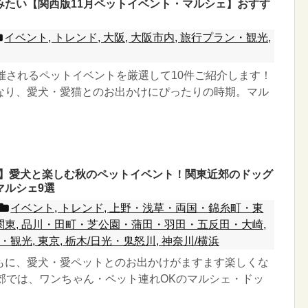
みたい【関西版11月ペットイベント・マルシェ】おすす
イベント, トレンド, 大阪, 大阪市内, 旅行プラン・観光,
開催されるペットイベントを厳選して10件ご紹介します！
なり、愛犬・愛猫とのお出かけにぴったりの時期。マル
月版】愛犬と楽しむ秋のペットイベント！関東近郊のドッグ
マルシェ9選
イベント, トレンド, 上野・浅草・両国・錦糸町・東
 南関東, 品川・田町・芝公園・蒲田・羽田・五反田・大崎,
・観光, 東京, 栃木/日光・鬼怒川, 神奈川/横浜
もに、愛犬・愛ペットとのお出かけがますます楽しくな
近郊では、ワンちゃん・ペット連れOKのマルシェ・ドッ