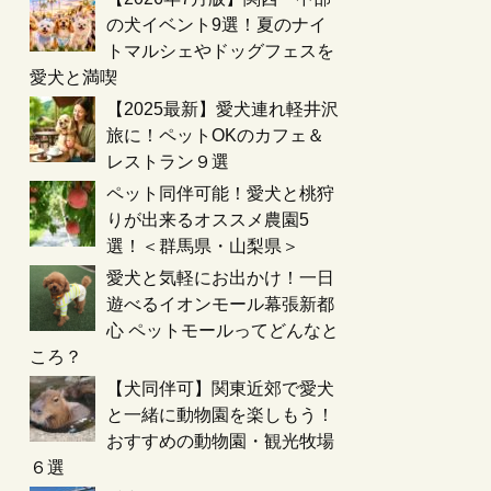
の犬イベント9選！夏のナイ
トマルシェやドッグフェスを
愛犬と満喫
【2025最新】愛犬連れ軽井沢
旅に！ペットOKのカフェ＆
レストラン９選
ペット同伴可能！愛犬と桃狩
りが出来るオススメ農園5
選！＜群馬県・山梨県＞
愛犬と気軽にお出かけ！一日
遊べるイオンモール幕張新都
心 ペットモールってどんなと
ころ？
【犬同伴可】関東近郊で愛犬
と一緒に動物園を楽しもう！
おすすめの動物園・観光牧場
６選