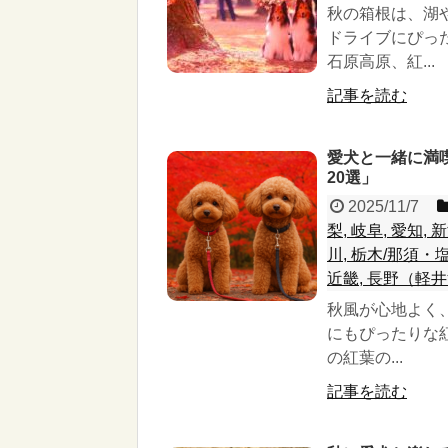
秋の箱根は、湖
ドライブにぴっ
石原高原、紅...
記事を読む
愛犬と一緒に満
20選」
2025/11/7
梨, 岐阜, 愛知,
川, 栃木/那須・塩
近畿, 長野（軽井
秋風が心地よく
にもぴったりな
の紅葉の...
記事を読む