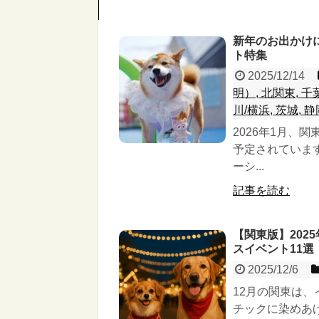
新年のお出かけに
ト特集
2025/12/14
明）, 北関東, 千
川/横浜, 茨城, 静
2026年1月、
予定されていま
ーシ...
記事を読む
【関東版】202
スイベント11選
2025/12/6
12月の関東は
チックに染めあ