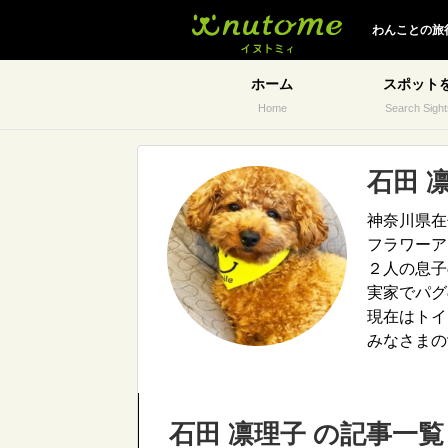
イヌトミィ
わんことの旅
ホーム
スポット
Home
Search Sight
石田 
神奈川県在
フラワーア
２人の息子
実家でパグ
現在はトイ
みなさまの
石田 凛理子 の記事一覧