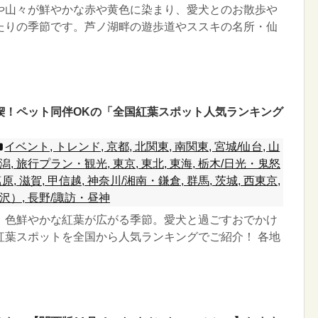
や山々が鮮やかな赤や黄色に染まり、愛犬とのお散歩や
たりの季節です。芦ノ湖畔の遊歩道やススキの名所・仙
喫！ペット同伴OKの「全国紅葉スポット人気ランキング
イベント, トレンド, 京都, 北関東, 南関東, 宮城/仙台, 山
 新潟, 旅行プラン・観光, 東京, 東北, 東海, 栃木/日光・鬼怒
原, 滋賀, 甲信越, 神奈川/湘南・鎌倉, 群馬, 茨城, 西東京,
沢）, 長野/諏訪・昼神
、色鮮やかな紅葉が広がる季節。愛犬と過ごすおでかけ
紅葉スポットを全国から人気ランキングでご紹介！ 各地