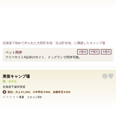
北海道で初めて作られた大型貯水池「古山貯水池」に隣接したキャンプ場
小型犬
中型犬
大型犬
ペット同伴
フリーサイトA以外のサイト、ドッグランで同伴可能。
美笛キャンプ場
宿・ホテル
北海道千歳市美笛
宿泊：大人￥1,000、小中学生￥500、未就学児￥200
0.0
0
クチコミ
件