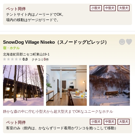
小型犬
中型犬
大型犬
ペット同伴
テントサイト内はノーリードでOK。
場内の移動はゲージがリードで。
SnowDog Village Niseko（スノードッグビレッジ）
宿・ホテル
北海道虻田郡ニセコ町東山19-1
0.0
0
クチコミ
件
静かな森の中に佇む小型犬から超大型犬までOKなユニークなホテル
小型犬
中型犬
大型犬
ペット同伴
客室のみ（館内は、かならずリード着用かワンコを抱っこして移動）