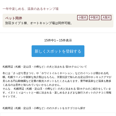
一年中楽しめる、温泉のあるキャンプ場
小型犬
中型犬
大型犬
ペット同伴
別荘タイプ１棟、オートキャンプ場は同伴可能。
15件中1～15件表示
新しくスポットを登録する
札幌周辺（札幌・定山渓・小樽など）の犬と泊まれる 宿/ホテルについて
冬には「さっぽろ雪まつり」や「ホワイトイルミネーション」などのイベントが開かれる札
幌。札幌ラーメンや新鮮な魚介類はもちろん、河童伝説で知られる定山渓やホッキョクグマが
見られる円山動物園など定番の観光スポットもたくさんあります。豊平峡温泉など温泉も数多
くあるのは意外と知られていないかもしれません。
そんな、 札幌周辺（札幌・定山渓・小樽など）の犬と泊まれる 宿/ホテルのご紹介をしていま
す。イヌトミィはペットと一緒に泊まれる・楽しめるさまざまな旅行スポットのクチコミ情報
サイトです。
札幌周辺（札幌・定山渓・小樽など）ののスポットをカテゴリから探す