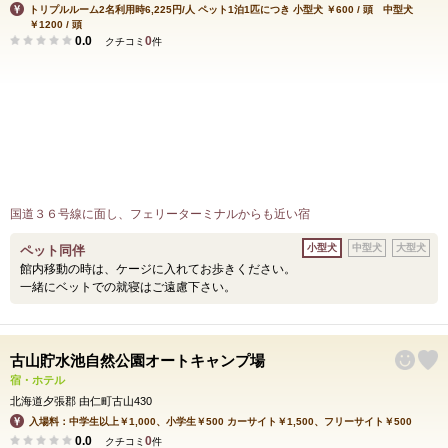
トリプルルーム2名利用時6,225円/人 ペット1泊1匹につき 小型犬 ￥600 / 頭 中型犬
￥1200 / 頭
0.0
0
クチコミ
件
国道３６号線に面し、フェリーターミナルからも近い宿
小型犬
中型犬
大型犬
ペット同伴
館内移動の時は、ケージに入れてお歩きください。
一緒にベットでの就寝はご遠慮下さい。
古山貯水池自然公園オートキャンプ場
宿・ホテル
北海道夕張郡 由仁町古山430
入場料：中学生以上￥1,000、小学生￥500 カーサイト￥1,500、フリーサイト￥500
0.0
0
クチコミ
件