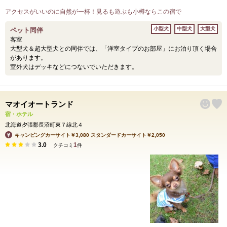
アクセスがいいのに自然が一杯！見るも遊ぶも小樽ならこの宿で
小型犬
中型犬
大型犬
ペット同伴
客室
大型犬＆超大型犬との同伴では、「洋室タイプのお部屋」にお泊り頂く場合
があります。
室外犬はデッキなどにつないでいただきます。
マオイオートランド
宿・ホテル
北海道夕張郡長沼町東７線北４
キャンピングカーサイト￥3,080 スタンダードカーサイト￥2,050
3.0
1
クチコミ
件