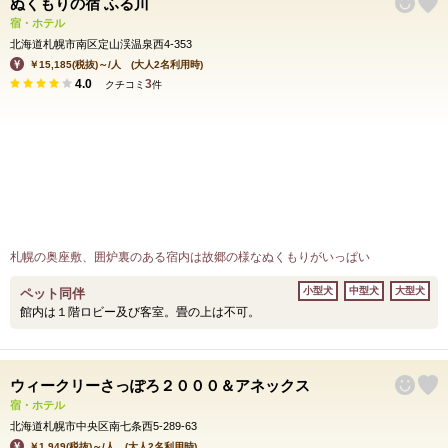
ぬくもりの宿 ふる川
宿・ホテル
北海道札幌市南区定山渓温泉西4-353
￥15,185(税抜)～/人 (大人2名利用時)
4.0
3
クチコミ
件
札幌の奥座敷、囲炉裏のある宿内は故郷の様なぬくもりがいっぱい
小型犬
中型犬
大型犬
ペット同伴
館内は１階ロビー及び客室。畳の上は不可。
ウィークリーさっぽろ２０００＆アネックス
宿・ホテル
北海道札幌市中央区南七条西5-289-63
￥1,949(税抜)～/人 (大人2名利用時)