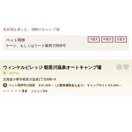
支笏湖を楽しむ、湖畔のキャンプ場
小型犬
中型犬
大型犬
ペット同伴
ケージ、もしくはリード着用で同伴可
ウィンケルビレッジ 朝里川温泉オートキャンプ場
宿・ホテル
北海道小樽市朝里川温泉2丁目686−9
ペット同伴可の別荘 ￥47,200～（人数単価料金もあり） キャンプサイト￥2,500～
0.0
0
クチコミ
件