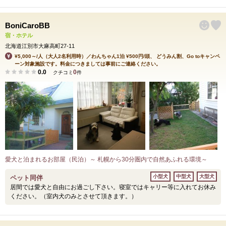
BoniCaroBB
宿・ホテル
北海道江別市大麻高町27‐11
¥5,000～/人（大人2名利用時）／わんちゃん1泊 ¥500円/頭、 どうみん割、Go toキャンペ
ーン対象施設です。料金につきましては事前にご連絡ください。
0.0
0
クチコミ
件
愛犬と泊まれるお部屋（民泊）～ 札幌から30分圏内で自然あふれる環境～
小型犬
中型犬
大型犬
ペット同伴
居間では愛犬と自由にお過ごし下さい。寝室ではキャリー等に入れてお休み
ください。（室内犬のみとさせて頂きます。）