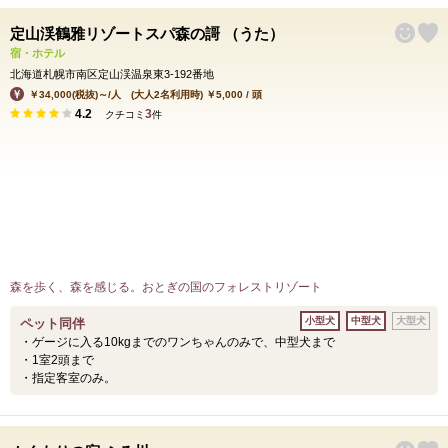
定山渓鶴雅リゾートスパ森の謌 （うた）
宿・ホテル
北海道札幌市南区定山渓温泉東3-192番地
￥34,000(税抜)～/人 (大人2名利用時) ￥5,000 / 頭
4.2
3
クチコミ
件
森を歩く、森を感じる。おとぎの国のフォレストリゾート
小型犬
中型犬
大型犬
ペット同伴
・ゲージに入る10kgまでのワンちゃんのみで、中型犬まで
・1室2頭まで
・指定客室のみ。