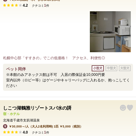
4.2
1
クチコミ
件
札幌中心部「すすきの」でこの低価格！ アクセス、利便性◎
小型犬
中型犬
大型犬
ペット同伴
※本館のみアネックス館は不可 入居の際保証金10,000円要
室内以外（ロビー等）はゲージやキャリーバッグに入れるか、抱っこしてく
ださい
しこつ湖鶴雅リゾートスパ水の謌
宿・ホテル
北海道千歳市支笏湖温泉
￥30,000～/人（大人2名利用時) 1匹 ￥5,000（税別）
4.0
1
クチコミ
件