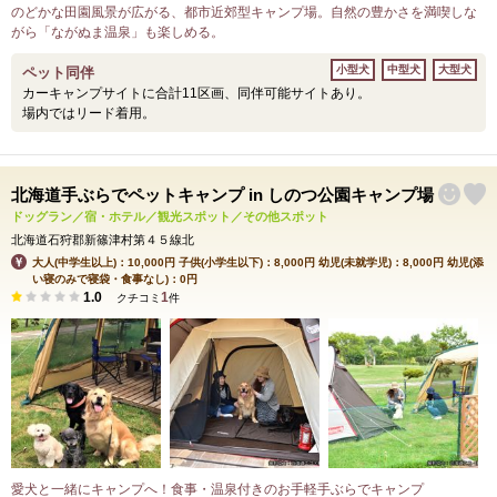
のどかな田園風景が広がる、都市近郊型キャンプ場。自然の豊かさを満喫しな
がら「ながぬま温泉」も楽しめる。
小型犬
中型犬
大型犬
ペット同伴
カーキャンプサイトに合計11区画、同伴可能サイトあり。
場内ではリード着用。
北海道手ぶらでペットキャンプ in しのつ公園キャンプ場
ドッグラン／宿・ホテル／観光スポット／その他スポット
北海道石狩郡新篠津村第４５線北
大人(中学生以上)：10,000円 子供(小学生以下)：8,000円 幼児(未就学児)：8,000円 幼児(添
い寝のみで寝袋・食事なし)：0円
1.0
1
クチコミ
件
愛犬と一緒にキャンプへ！食事・温泉付きのお手軽手ぶらでキャンプ