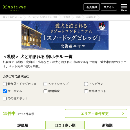
犬と一緒に旅行しよう! イヌトミィ
会員登録
ログイン
愛犬と旅行 ホーム
犬と泊まれる 宿/ホテル 情報
北海道
札幌
検索結果
＜札幌＞ 犬と泊まれる 宿/ホテル 一覧
札幌周辺（札幌・定山渓・小樽など）の犬と泊まれる 宿/ホテルをご紹介。愛犬家目線のクチコ
ミ、ペット同伴 写真も満載。
カテゴリで絞り込む
飲食店・ドッグカフェ
ペットショップ
ドッグラン
宿・ホテル
動物病院
観光スポット
その他スポット
15件中
エリア・条件変更
1〜15件表示
評価順
口コミ多い順
新着順