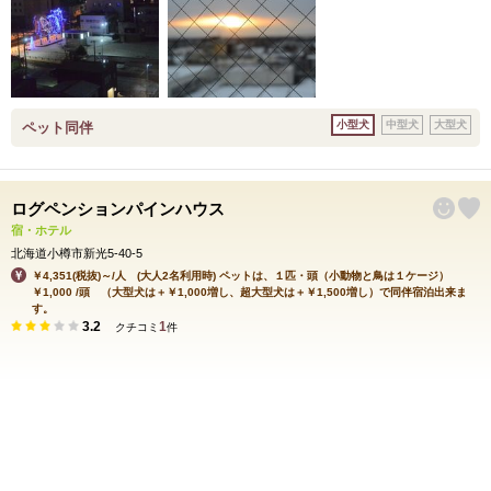
小型犬
中型犬
大型犬
ペット同伴
ログペンションパインハウス
宿・ホテル
北海道小樽市新光5-40-5
￥4,351(税抜)～/人 (大人2名利用時) ペットは、１匹・頭（小動物と鳥は１ケージ）
￥1,000 /頭 （大型犬は＋￥1,000増し、超大型犬は＋￥1,500増し）で同伴宿泊出来ま
す。
3.2
1
クチコミ
件