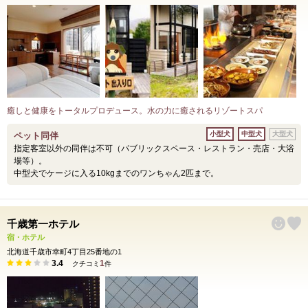
癒しと健康をトータルプロデュース。水の力に癒されるリゾートスパ
小型犬
中型犬
大型犬
ペット同伴
指定客室以外の同伴は不可（パブリックスペース・レストラン・売店・大浴
場等）。
中型犬でケージに入る10kgまでのワンちゃん2匹まで。
千歳第一ホテル
宿・ホテル
北海道千歳市幸町4丁目25番地の1
3.4
1
クチコミ
件