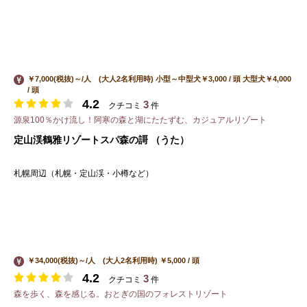
￥7,000(税抜)～/人 (大人2名利用時) 小型～中型犬￥3,000 / 頭 大型犬￥4,000
/ 頭
4.2
3
クチコミ
件
源泉100％かけ流し！阿寒の森と湖にたたずむ、カジュアルリゾート
定山渓鶴雅リゾートスパ森の謌 （うた）
札幌周辺（札幌・定山渓・小樽など）
￥34,000(税抜)～/人 (大人2名利用時) ￥5,000 / 頭
4.2
3
クチコミ
件
森を歩く、森を感じる。おとぎの国のフォレストリゾート