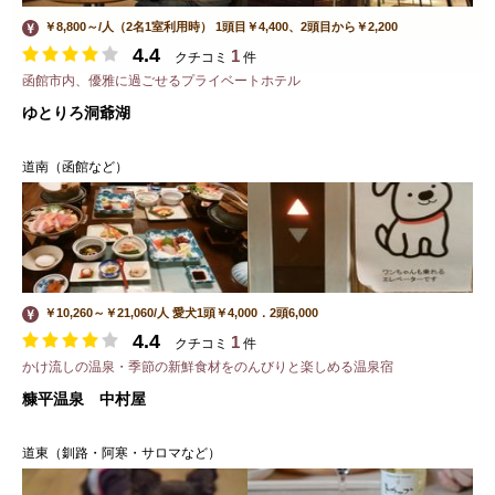
￥8,800～/人（2名1室利用時） 1頭目￥4,400、2頭目から￥2,200
4.4
1
クチコミ
件
函館市内、優雅に過ごせるプライベートホテル
ゆとりろ洞爺湖
道南（函館など）
￥10,260～￥21,060/人 愛犬1頭￥4,000．2頭6,000
4.4
1
クチコミ
件
かけ流しの温泉・季節の新鮮食材をのんびりと楽しめる温泉宿
糠平温泉 中村屋
道東（釧路・阿寒・サロマなど）