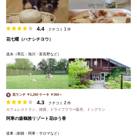
4.4
1
クチコミ
件
花七曜（ハナシチヨウ）
道央（帯広・旭川・富良野など）
花ランチ ￥1,250 ケーキ ￥350～
4.3
2
クチコミ
件
カフェレストラン、雑貨、ドライフラワー販売、ドッグラン
阿寒の森鶴雅リゾート花ゆう香
道東（釧路・阿寒・サロマなど）