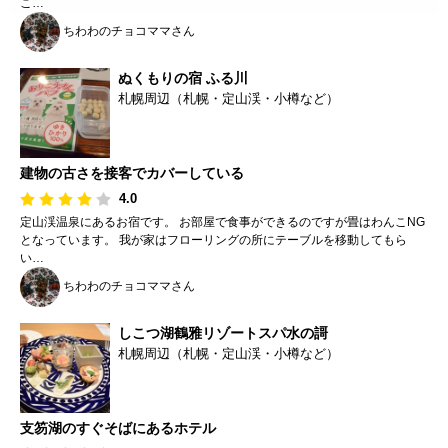
こ…
ちわわのチョコママさん
ぬくもりの宿 ふる川
札幌周辺（札幌・定山渓・小樽など）
建物の古さを接客でカバーしている
4.0
定山渓温泉にあるお宿です。 お部屋で食事ができるのですが畳はわんこNG
となっています。 我が家はフローリングの所にテーブルを移動してもら
い…
ちわわのチョコママさん
しこつ湖鶴雅リゾートスパ水の謌
札幌周辺（札幌・定山渓・小樽など）
支笏湖のすぐそばにあるホテル