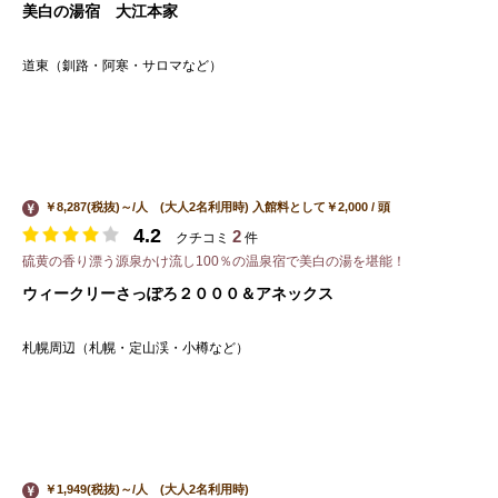
美白の湯宿 大江本家
道東（釧路・阿寒・サロマなど）
￥8,287(税抜)～/人 (大人2名利用時) 入館料として￥2,000 / 頭
4.2
2
クチコミ
件
硫黄の香り漂う源泉かけ流し100％の温泉宿で美白の湯を堪能！
ウィークリーさっぽろ２０００＆アネックス
札幌周辺（札幌・定山渓・小樽など）
￥1,949(税抜)～/人 (大人2名利用時)