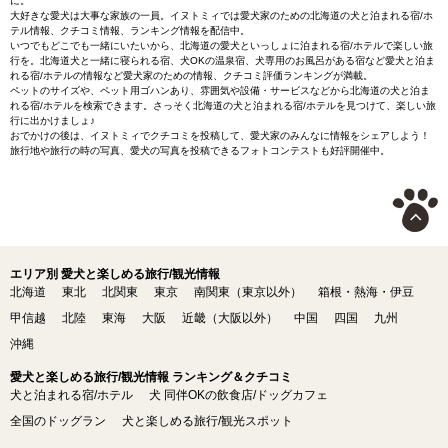
に。
大好きな愛犬は大事な家族の一員。イヌトミィでは愛犬家のための北海道の犬と泊まれる宿/ホ
テル情報、クチコミ情報、ランキング情報を配信中。
いつでもどこでも一緒にいたいから、北海道の愛犬といっしょに泊まれる宿/ホテルで楽しい旅
行を。北海道犬と一緒に寝られる宿、犬OKの温泉宿、犬専用のお風呂がある宿など愛犬と泊ま
れる宿/ホテルの情報など愛犬家のための情報、クチコミ評価ランキングが満載。
ペットのサイズや、ペット用ゴハンあり、雰囲気や設備・サービスなどから北海道の犬と泊ま
れる宿/ホテルを検索できます。さっそく北海道の犬と泊まれる宿/ホテルを見つけて、楽しい旅
行に出かけましょ♪
おでかけの後は、イヌトミィでクチコミを投稿して、愛犬家のみんなに情報をシェアしよう！
旅行地や旅行の時の写真、愛犬の写真を投稿できるフォトコンテストも好評開催中。
エリア別 愛犬と楽しめる旅行/観光情報
北海道
東北
北関東
東京
南関東（東京以外）
箱根・熱海・伊豆
甲信越
北陸
東海
大阪
近畿（大阪以外）
中国
四国
九州
沖縄
愛犬と楽しめる旅行/観光情報 ランキング＆クチコミ
犬と泊まれる宿/ホテル
犬 同伴OKの飲食店/ドッグカフェ
全国のドッグラン
犬と楽しめる旅行/観光スポット