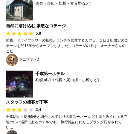
道央（帯広・旭川・富良野など）
自然に溶け込む 素敵なコテージ
5.0
雑貨、ドライフラワーの販売とランチを営業するカフェ。１日１組限定のコ
テージを2018年からオープンしました。コテージの中は、オーナーさんの
こだ…
ラニママさん
千歳第一ホテル
札幌周辺（札幌・定山渓・小樽など）
スタッフの接客が丁寧
3.4
千歳駅から徒歩5分と紹介されており大型スーパー なども割と近くにある立
地のいい場所にあるホテルです。 旅行雑誌にわんこプランが紹介されて
い…