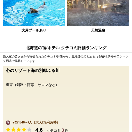
犬用プールあり
天然温泉
北海道の宿/ホテル クチコミ評価ランキング
愛犬家の皆さまから寄せられたクチコミ/評価から、北海道の犬と泊まれる宿/ホテルをランキン
グ形式で掲載しています。
心のリゾート海の別邸ふる川
道東（釧路・阿寒・サロマなど）
￥27,546～/人（大人2名利用時）
4.6
3
クチコミ
件