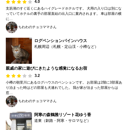
4.0
支笏湖のすぐ近くにあるハイグレードホテルです。 犬用の入り口は別にな
っていてホテルの裏手の部屋直結の出入口に案内されます。 車は部屋の横
に…
ちわわのチョコママさん
ログペンションパインハウス
札幌周辺（札幌・定山渓・小樽など）
親戚の家に遊びにきたような感覚になるお宿
3.2
小樽の朝里川にあるログハウスのペンションです。 お部屋は2階に3部屋あ
り泊まった時はどの部屋も犬連れでした。 我が家が泊まった部屋からは
窓…
ちわわのチョコママさん
阿寒の森鶴雅リゾート花ゆう香
道東（釧路・阿寒・サロマなど）