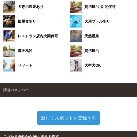
犬専用温泉あり
貸切風呂 犬 同伴可
部屋食あり
犬用プールあり
レストラン店内犬同伴可
天然温泉
露天風呂
貸切風呂
リゾート
大型犬OK
話題のメンバー
新しくスポットを登録する
こだわり条件から宿/ホテルを探す