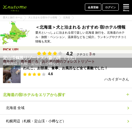
犬と一緒に旅行しよう! イヌトミィ
会員登録
ログイン
愛犬と旅行 ホーム
犬と泊まれる宿/ホテル情報
北海道
＜北海道＞犬と泊まれる おすすめ 宿/ホテル情報
愛犬といっしょに泊まれる宿で楽しい北海道 旅行を。北海道のホテ
ル・旅館・ペンション、温泉宿などをご紹介。ランキングやクチコミ
情報も充実。
PICK UP!
4.2
3
クチコミ
件
定山渓鶴雅リゾートスパ森の謌 （うた）
森を歩く、森を感じる。おとぎの国のフォレストリゾート
札幌周辺（札幌・定山渓・小樽など）
わんこ、お部屋、食事、お風呂など全て素敵でした！
4.6
ハカイダーさん
北海道の宿/ホテルをエリアから探す
北海道 全域
札幌周辺（札幌・定山渓・小樽など）