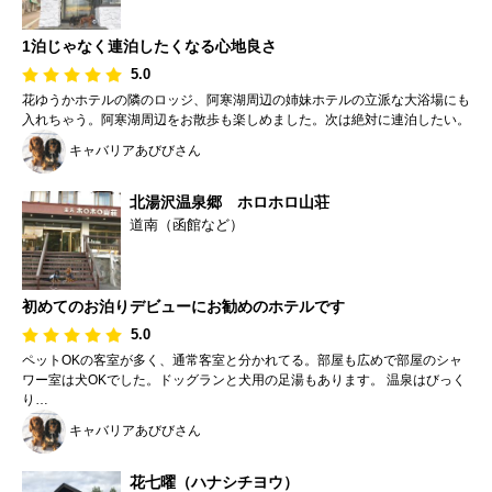
1泊じゃなく連泊したくなる心地良さ
5.0
花ゆうかホテルの隣のロッジ、阿寒湖周辺の姉妹ホテルの立派な大浴場にも
入れちゃう。阿寒湖周辺をお散歩も楽しめました。次は絶対に連泊したい。
キャバリアあびびさん
北湯沢温泉郷 ホロホロ山荘
道南（函館など）
初めてのお泊りデビューにお勧めのホテルです
5.0
ペットOKの客室が多く、通常客室と分かれてる。部屋も広めで部屋のシャ
ワー室は犬OKでした。ドッグランと犬用の足湯もあります。 温泉はびっく
り…
キャバリアあびびさん
花七曜（ハナシチヨウ）