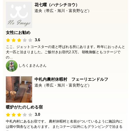
花七曜（ハナシチヨウ）
道央（帯広・旭川・富良野など）
女性にお勧め
3.6
ここ、ジェットコースターの道と呼ばれる所にあります。昨年におっさんと
犬一匹と泊まりました。ご飯付きお宿代2.3万。 朝晩御飯ともコテージで
の…
しろくまさんさん
中札内農村休暇村 フェーリエンドルフ
道央（帯広・旭川・富良野など）
暖炉がたのしめる宿
3.0
中札内村にあるお宿です。 農村休暇村と名前がついているように施設内に
は畑や鶏舎などもあります。 またコテージ以外にもグランピングで泊まる