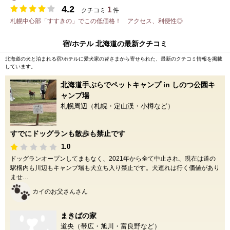
4.2
1
クチコミ
件
札幌中心部「すすきの」でこの低価格！ アクセス、利便性◎
宿/ホテル 北海道の最新クチコミ
北海道の犬と泊まれる宿/ホテルに愛犬家の皆さまから寄せられた、最新のクチコミ情報を掲載
しています。
北海道手ぶらでペットキャンプ in しのつ公園キ
ャンプ場
札幌周辺（札幌・定山渓・小樽など）
すでにドッグランも散歩も禁止です
1.0
ドッグランオープンしてまもなく、2021年から全て中止され、現在は道の
駅構内も川辺もキャンプ場も犬立ち入り禁止です。犬連れは行く価値があり
ませ…
カイのお父さんさん
まきばの家
道央（帯広・旭川・富良野など）