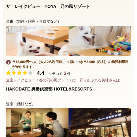
ザ レイクビュー TOYA 乃の風リゾート
道東（釧路・阿寒・サロマなど）
￥15,000円〜/人（大人2名利用時） １頭につき￥3,000（税別）の施設利用料
がかかります。
4.4
2
クチコミ
件
全室レイクビュー！春の乃の風ブッフェは 彩りあふれる美味さんぽ
HAKODATE 男爵倶楽部 HOTEL&RESORTS
道南（函館など）