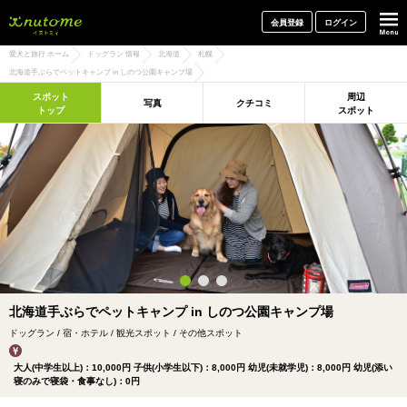
犬と一緒に旅行しよう! イヌトミィ
会員登録
ログイン
愛犬と旅行 ホーム
ドッグラン 情報
北海道
札幌
北海道手ぶらでペットキャンプ in しのつ公園キャンプ場
スポット
周辺
写真
クチコミ
トップ
スポット
北海道手ぶらでペットキャンプ in しのつ公園キャンプ場
ドッグラン / 宿・ホテル / 観光スポット / その他スポット
大人(中学生以上)：10,000円 子供(小学生以下)：8,000円 幼児(未就学児)：8,000円 幼児(添い
寝のみで寝袋・食事なし)：0円