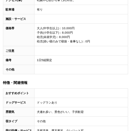
アクセス(車)
札幌中心部から車で約50分。
駐車場
有り
施設・サービス
価格帯
大人(中学生以上)：10,000円
子供(小学生以下)：8,000円
幼児(未就学児)：8,000円
幼児(添い寝のみで寝袋・食事なし)：0円
ご注意
備考
1日5組限定
その他
特徴・関連情報
おすすめポイント
ドッグサービス
ドッグランあり
雰囲気
犬連れ多い、景色がいい、子供歓迎
宿タイプ
その他
宿の設備・サービス
天然温泉、露天風呂、クレジット可