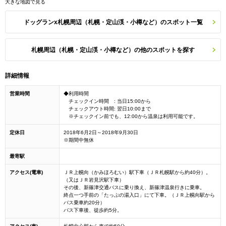
大きな地図で見る
ドッグランx札幌周辺（札幌・定山渓・小樽など）のスポット一覧
札幌周辺（札幌・定山渓・小樽など）の他のスポットを探す
詳細情報
営業時間
◆利用時間
チェックイン時間 : 当日15:00から
チェックアウト時間: 翌日10:00まで
※チェックイン前でも、12:00から温泉は利用可能です。
定休日
2018年6月2日～2018年9月30日
※期間中無休
最寄駅
アクセス(電車)
ＪＲ上幌向（かみほろむい）駅下車（ＪＲ札幌駅から約40分）。
（又はＪＲ岩見沢駅下車）
その後、新篠津交通バスに乗り換え、新篠津温泉行きに乗車。
終点一つ手前の「たっぷの湯入口」にて下車。（ＪＲ上幌向駅から
バス乗車約20分）
バス下車後、徒歩約5分。