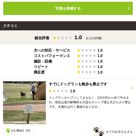
写真を投稿する
クチコミ
1.0
総合評価
(1人の評価)
犬への対応・サービス
1.0
コストパフォーマンス
1.0
施設・設備
1.0
リピート
1.0
満足度
1.0
すでにドッグランも散歩も禁止です
1.0
ドッグランオープンしてまもなく、2021年から全て中止さ
れ、現在は道の駅構内も川辺もキャンプ場も犬立ち入り禁止
です。犬連れは行く価値がありませ…
いいわん!（
3
）
カイのお父さんさん