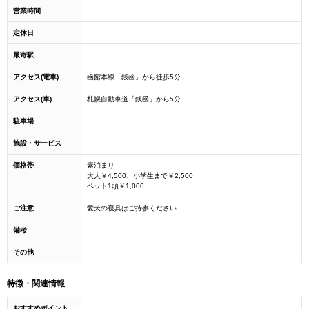
営業時間
定休日
最寄駅
アクセス(電車)
函館本線「銭函」から徒歩5分
アクセス(車)
札幌自動車道「銭函」から5分
駐車場
施設・サービス
価格帯
素泊まり
大人￥4,500、小学生まで￥2,500
ペット1頭￥1,000
ご注意
愛犬の寝具はご持参ください
備考
その他
特徴・関連情報
おすすめポイント