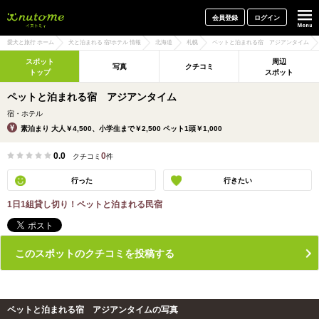
犬と一緒に旅行しよう! イヌトミィ
会員登録
ログイン
愛犬と旅行 ホーム
犬と泊まれる 宿/ホテル 情報
北海道
札幌
ペットと泊まれる宿 アジアンタイム
スポット
周辺
写真
クチコミ
トップ
スポット
ペットと泊まれる宿 アジアンタイム
宿・ホテル
素泊まり 大人￥4,500、小学生まで￥2,500 ペット1頭￥1,000
0.0
0
クチコミ
件
行った
行きたい
1日1組貸し切り！ペットと泊まれる民宿
このスポットのクチコミを投稿する
ペットと泊まれる宿 アジアンタイムの写真