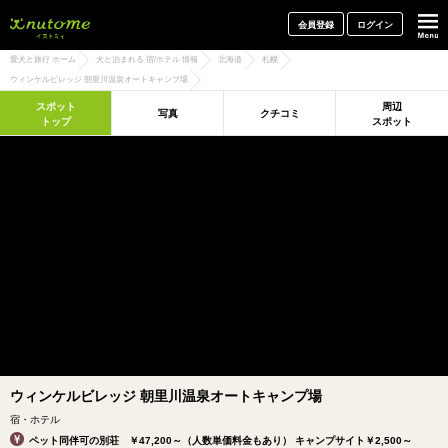
犬と一緒に旅行しよう! イヌトミィ
会員登録
ログイン
愛犬と旅行 ホーム
犬と泊まれる 宿/ホテル 情報
北海道
札幌
ウィンケルビレッジ 朝里川温泉オートキャンプ場
スポット
周辺
写真
クチコミ
トップ
スポット
ウィンケルビレッジ 朝里川温泉オートキャンプ場
宿・ホテル
ペット同伴可の別荘 ￥47,200～（人数単価料金もあり） キャンプサイト￥2,500～