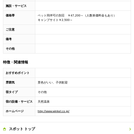
施設・サービス
価格帯
ペット同伴可の別荘 ￥47,200～（人数単価料金もあり）
キャンプサイト￥2,500～
ご注意
備考
その他
特徴・関連情報
おすすめポイント
雰囲気
景色がいい、子供歓迎
宿タイプ
その他
宿の設備・サービス
天然温泉
ホームページ
http://www.winkel.co.jp/
スポット
トップ