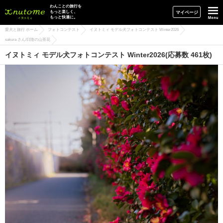
イヌトミィ
わんことの旅行を
もっと楽しく、
マイページ
もっと快適に。
愛犬と旅行 ホーム
フォトコンテスト
イヌトミィ モデル犬フォトコンテスト Winter2026
sakura さん/日陰の山茶花
イヌトミィ モデル犬フォトコンテスト Winter2026(応募数 461枚)