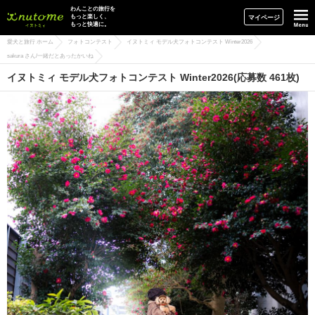
イヌトミィ
わんことの旅行を
もっと楽しく、
マイページ
もっと快適に。
愛犬と旅行 ホーム
フォトコンテスト
イヌトミィ モデル犬フォトコンテスト Winter2026
sakura さん/一緒だとあったかいね
イヌトミィ モデル犬フォトコンテスト Winter2026(応募数 461枚)