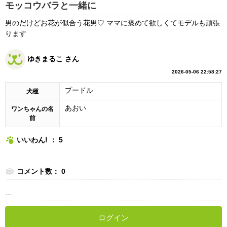
モッコウバラと一緒に
男のだけどお花が似合う花男♡ ママに褒めて欲しくてモデルも頑張
ります
ゆきまるこ さん
2026-05-06 22:58:27
プードル
犬種
あおい
ワンちゃんの名
前
いいわん! ： 5
コメント数： 0
...
ログイン