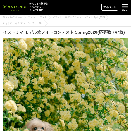
イヌトミィ
わんことの旅行を
もっと楽しく、
マイページ
もっと快適に。
愛犬と旅行 ホーム
フォトコンテスト
イヌトミィ モデル犬フォトコンテスト Spring2026
ゆきまるこ さん/モッコウバラと一緒に
イヌトミィ モデル犬フォトコンテスト Spring2026(応募数 747枚)