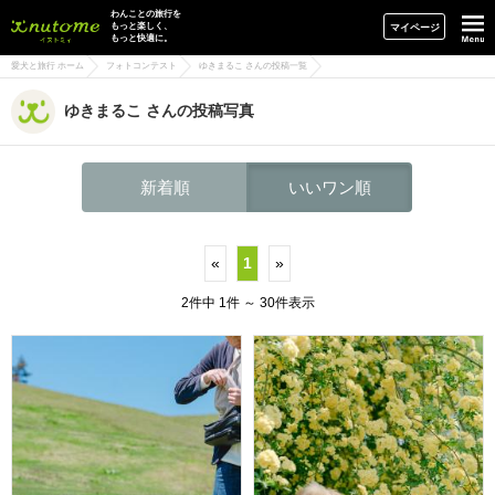
イヌトミィ
わんことの旅行を
もっと楽しく、
マイページ
もっと快適に。
愛犬と旅行 ホーム
フォトコンテスト
ゆきまるこ さんの投稿一覧
ゆきまるこ さんの投稿写真
新着順
いいワン順
«
1
»
2件中 1件 ～ 30件表示